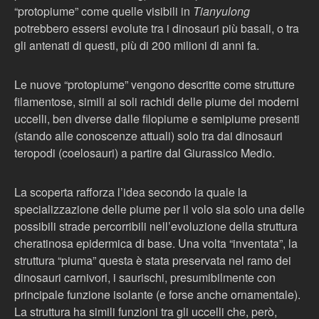
“protopiume” come quelle visibili in
Tianyulong
potrebbero essersi evolute tra i dinosauri più basali, o tra
gli antenati di questi, più di 200 milioni di anni fa.
Le nuove “protopiume” vengono descritte come strutture
filamentose, simili ai soli rachidi delle piume dei moderni
uccelli, ben diverse dalle filopiume e semipiume presenti
(stando alle conoscenze attuali) solo tra dai dinosauri
teropodi (coelosauri) a partire dal Giurassico Medio.
La scoperta rafforza l’idea secondo la quale la
specializzazione delle piume per il volo sia solo una delle
possibili strade percorribili nell’evoluzione della struttura
cheratinosa epidermica di base. Una volta “inventata”, la
struttura “piuma” questa è stata preservata nel ramo dei
dinosauri carnivori, i saurischi, presumibilmente con
principale funzione isolante (e forse anche ornamentale).
La struttura ha simili funzioni tra gli uccelli che, però,