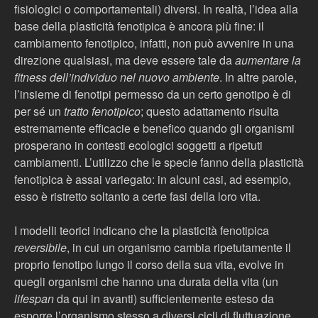
fisiologici o comportamentali) diversi. In realtà, l’idea alla
base della plasticità fenotipica è ancora più fine: il
cambiamento fenotipico, infatti, non può avvenire in una
direzione qualsiasi, ma deve essere tale da
aumentare la
fitness dell’individuo nel nuovo ambiente
. In altre parole,
l’insieme di fenotipi permesso da un certo genotipo è di
per sé un
tratto fenotipico
; questo adattamento risulta
estremamente efficacie e benefico quando gli organismi
prosperano in contesti ecologici soggetti a ripetuti
cambiamenti. L’utilizzo che le specie fanno della plasticità
fenotipica è assai variegato: in alcuni casi, ad esempio,
esso è ristretto soltanto a certe fasi della loro vita.
I modelli teorici indicano che la plasticità fenotipica
reversibile
, in cui un organismo cambia ripetutamente il
proprio fenotipo lungo il corso della sua vita, evolve in
quegli organismi che hanno una durata della vita (un
lifespan
da qui in avanti) sufficientemente esteso da
esporre l’organismo stesso a diversi cicli di fluttuazione