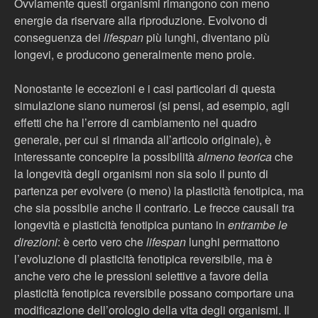
Ovviamente questi organismi rimangono con meno
energie da riservare alla riproduzione. Evolvono di
conseguenza dei
lifespan
più lunghi, diventano più
longevi, e producono generalmente meno prole.
Nonostante le eccezioni e i casi particolari di questa
simulazione siano numerosi (si pensi, ad esempio, agli
effetti che ha l’errore di cambiamento nel quadro
generale, per cui si rimanda all’articolo originale), è
interessante concepire la possibilità
almeno teorica
che
la longevità degli organismi non sia solo il punto di
partenza per evolvere (o meno) la plasticità fenotipica, ma
che sia possibile anche il contrario. Le frecce causali tra
longevità e plasticità fenotipica puntano in
entrambe le
direzioni
: è certo vero che
lifespan
lunghi permattono
l’evoluzione di plasticità fenotipica reversibile, ma è
anche vero che le pressioni selettive a favore della
plasticità fenotipica reversibile possano comportare una
modificazione dell’orologio della vita degli organismi. Il