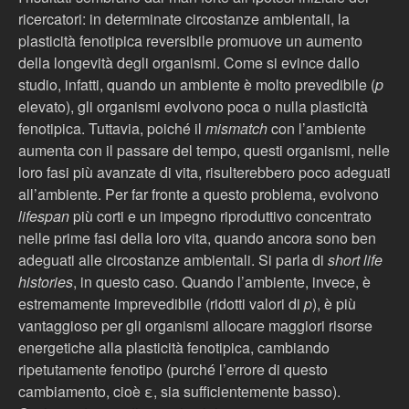
ricercatori: in determinate circostanze ambientali, la
plasticità fenotipica reversibile promuove un aumento
della longevità degli organismi. Come si evince dallo
studio, infatti, quando un ambiente è molto prevedibile (
p
elevato), gli organismi evolvono poca o nulla plasticità
fenotipica. Tuttavia, poiché il
mismatch
con l’ambiente
aumenta con il passare del tempo, questi organismi, nelle
loro fasi più avanzate di vita, risulterebbero poco adeguati
all’ambiente. Per far fronte a questo problema, evolvono
lifespan
più corti e un impegno riproduttivo concentrato
nelle prime fasi della loro vita, quando ancora sono ben
adeguati alle circostanze ambientali. Si parla di
short life
histories
, in questo caso. Quando l’ambiente, invece, è
estremamente imprevedibile (ridotti valori di
p
), è più
vantaggioso per gli organismi allocare maggiori risorse
energetiche alla plasticità fenotipica, cambiando
ripetutamente fenotipo (purché l’errore di questo
cambiamento, cioè ε, sia sufficientemente basso).