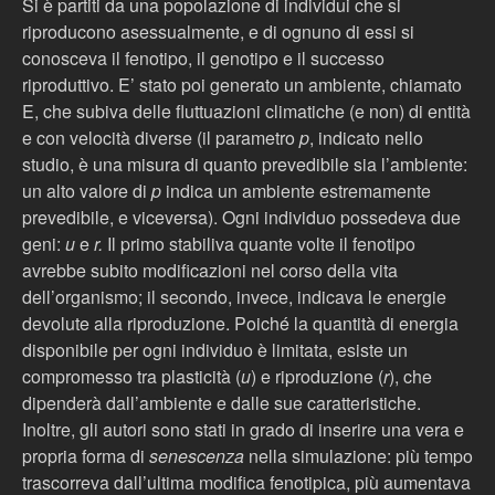
Si è partiti da una popolazione di individui che si
riproducono asessualmente, e di ognuno di essi si
conosceva il fenotipo, il genotipo e il successo
riproduttivo. E’ stato poi generato un ambiente, chiamato
E, che subiva delle fluttuazioni climatiche (e non) di entità
e con velocità diverse (il parametro
p
, indicato nello
studio, è una misura di quanto prevedibile sia l’ambiente:
un alto valore di
p
indica un ambiente estremamente
prevedibile, e viceversa). Ogni individuo possedeva due
geni:
u
e
r.
Il primo stabiliva quante volte il fenotipo
avrebbe subito modificazioni nel corso della vita
dell’organismo; il secondo, invece, indicava le energie
devolute alla riproduzione. Poiché la quantità di energia
disponibile per ogni individuo è limitata, esiste un
compromesso tra plasticità (
u
) e riproduzione (
r
), che
dipenderà dall’ambiente e dalle sue caratteristiche.
Inoltre, gli autori sono stati in grado di inserire una vera e
propria forma di
senescenza
nella simulazione: più tempo
trascorreva dall’ultima modifica fenotipica, più aumentava