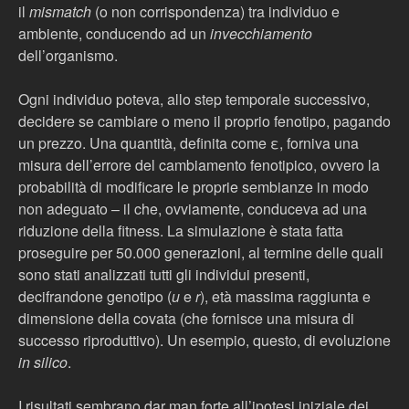
il
mismatch
(o non corrispondenza) tra individuo e
ambiente, conducendo ad un
invecchiamento
dell’organismo.
Ogni individuo poteva, allo step temporale successivo,
decidere se cambiare o meno il proprio fenotipo, pagando
un prezzo. Una quantità, definita come ε, forniva una
misura dell’errore del cambiamento fenotipico, ovvero la
probabilità di modificare le proprie sembianze in modo
non adeguato – il che, ovviamente, conduceva ad una
riduzione della fitness. La simulazione è stata fatta
proseguire per 50.000 generazioni, al termine delle quali
sono stati analizzati tutti gli individui presenti,
decifrandone genotipo (
u
e
r
), età massima raggiunta e
dimensione della covata (che fornisce una misura di
successo riproduttivo). Un esempio, questo, di evoluzione
in silico
.
I risultati sembrano dar man forte all’ipotesi iniziale dei