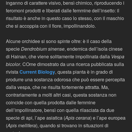
inganno di carattere visivo, bensì chimico, riproducendo i
feromoni prodotti e liberati dalle femmine dell’insetto: il
risultato è anche in questo caso lo stesso, con il maschio
che si accoppia con il fiore, impollinandolo.
Alcune orchidee si sono spinte oltre: è il caso della
specie
Dendrobium sinense
, endemica dell’isola cinese
di Hainan, che viene solitamente impollinata dalla
Vespa
bicolor
. COme dimostrato da una ricerca pubblicata sulla
rivista
Current Biology
, questa pianta è in grado di
produrre una sostanza odorosa che può essere percepita
dalla vespa, che ne risulta fortemente attratta. Ma,
contrariamente a molti altri casi, questa sostanza non
coincide con quella prodotta dalle femmine
dell’impollinatore, bensì con quella rilasciata da due
specie di api, l’ape asiatica (
Apis cerana
) e l’ape europea
(
Apis mellifera
), quando si trovano in situazioni di