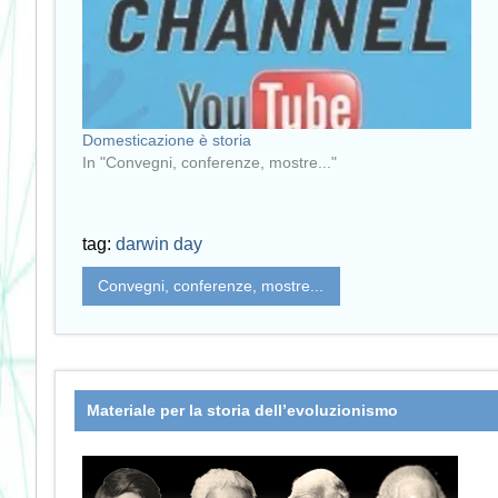
Domesticazione è storia
In "Convegni, conferenze, mostre..."
tag:
darwin day
Convegni, conferenze, mostre...
Materiale per la storia dell’evoluzionismo