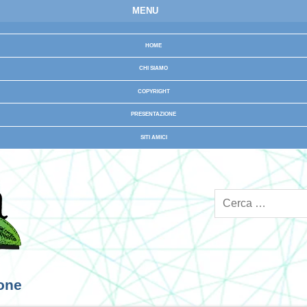
MENU
HOME
CHI SIAMO
COPYRIGHT
PRESENTAZIONE
SITI AMICI
ione