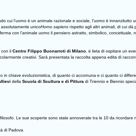
ndo cui l’uomo è un animale razionale e sociale, l’uomo è innanzitutto u
de assolutamente unico
Homo sapiens
rispetto agli altri animali, di cui d
fferma con l’animale uomo il pensiero astratto, simbolico, concettuale, 
 con il
Centro Filippo Buonarroti di Milano
, è lieta di ospitare un 
ticolarmente creativi. Sarà presentata la raccolta appena edita di raccont
omo in chiave evoluzionistica, di quanto ci accomuna e ci quanto ci diffe
allievi
della
Scuola di Scultura e di Pittura
di Triennio e Biennio speci
 filosofo. Le sue scoperte sono state annoverate tra le 10 da ricordare nel
ità di Padova.