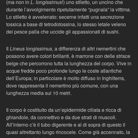
(ma non in
L. longissimus
!) uno stiletto, un uncino che
durante l’avvolgimento ripetutamente “pugnala” la vittima.
Lo stiletto è avvelenato: secerne infatti una secrezione
tossica a base di tetrodotossina, lo stesso letale veleno
dei pesce palla che uccide gli appassionati di sushi.
Il
Lineus longissimus
, a differenza di altri nemertini che
possono avere colori brillanti, è marrone con delle strisce
beige che percorrono tutta la lunghezza del corpo. Vive in
acque fredde poco profonde lungo le coste atlantiche
dell’Europa; in particolare è molto diffuso in Inghilterra,
dove rappresenta il nemertino più comune, con una
lunghezza media sui 10 metri.
Il corpo è costituito da un’epidermide ciliata e ricca di
ghiandole, da connettivo e da due strati di muscoli.
All’interno c’è il tubo digerente e al di sopra di questo il
quasi altrettanto lungo rincocele. Come già accennato, la