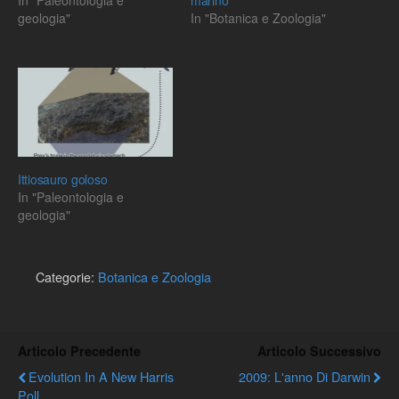
In "Paleontologia e
marino
geologia"
In "Botanica e Zoologia"
Ittiosauro goloso
In "Paleontologia e
geologia"
Categorie:
Botanica e Zoologia
Articolo Precedente
Articolo Successivo
Evolution In A New Harris
2009: L'anno Di Darwin
Poll