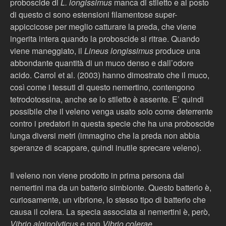
proboscide di
L. longissimus
manca di stiletto e al posto
di questo ci sono estensioni filamentose super-
appiccicose per meglio catturare la preda, che viene
ingerita intera quando la proboscide si ritrae. Quando
viene maneggiato, il
Lineus longissimus
produce una
abbondante quantità di un muco denso e dall’odore
acido. Carrol et al. (2003) hanno dimostrato che il muco,
così come i tessuti di questo nemertino, contengono
tetrodotossina, anche se lo stiletto è assente. E’ quindi
possibile che il veleno venga usato solo come deterrente
contro i predatori in questa specie che ha una proboscide
lunga diversi metri (immagino che la preda non abbia
speranze di scappare, quindi inutile sprecare veleno).
Il veleno non viene prodotto in prima persona dai
nemertini ma da un batterio simbionte. Questo batterio è,
curiosamente, un vibrione, lo stesso tipo di batterio che
causa il colera. La specia associata ai nemertini è, però,
Vibrio alginolyticus
e non
Vibrio colerae
.