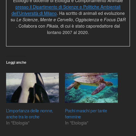
Ecologo e docente di Etologia e Comportamento Animale
presso il Dipartimento di Scienze e Politiche Ambientali
dell’Università di Milano
. Ha scritto di animali ed evoluzione
su
Le Scienze
,
Mente e Cervello
,
Oggiscienza
e
Focus D&R
. Collabora con
Pikaia
, di cui è stato caporedattore dal
lontano 2007 al 2020.
Leggi anche
L’importanza delle nonne,
Pochi maschi per tante
anche tra le orche
femmine
In "Etologia"
In "Etologia"