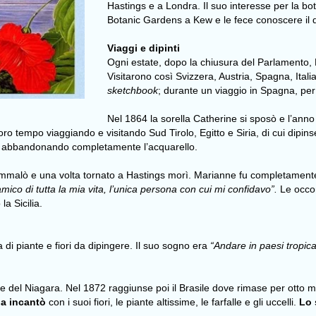
Hastings e a Londra. Il suo interesse per la bo
Botanic Gardens a Kew e le fece conoscere il 
Viaggi e dipinti
Ogni estate, dopo la chiusura del Parlamento, 
Visitarono così Svizzera, Austria, Spagna, Ital
sketchbook
; durante un viaggio in Spagna, per 
Nel 1864 la sorella Catherine si sposò e l’ann
ro tempo viaggiando e visitando Sud Tirolo, Egitto e Siria, di cui dipin
i, abbandonando completamente l’acquarello.
 ammalò e una volta tornato a Hastings morì. Marianne fu completamente
 amico di tutta la mia vita, l’unica persona con cui mi confidavo”.
Le occor
la Sicilia.
 di piante e fiori da dipingere. Il suo sogno era
“Andare in paesi tropical
te del Niagara. Nel 1872 raggiunse poi il Brasile dove rimase per otto 
la incantò
con i suoi fiori, le piante altissime, le farfalle e gli uccelli.
Lo 