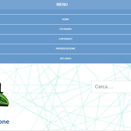
MENU
HOME
CHI SIAMO
COPYRIGHT
PRESENTAZIONE
SITI AMICI
ione