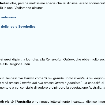
 botaniche
, perché moltissime specie che lei dipinse, erano sconosci
più in uso. Vediamone alcune:
e velenoso.
delle Isole Seychelles
ei suoi dipinti a Londra
, alla
Kensington Gallery
, che ebbe molto succ
e alla Religione Indù.
win
; lei descrive Darwin come
“il più grande uomo vivente, il più degno d
 a sé stesso il merito del suo stesso lavoro e pensiero”
. La capacità d
ente e a cui consigliò di vedere e dipingere la vegetazione Australian
orth
visitò l’Australia
e ne rimase letteralmente incantata, dipinse i mam