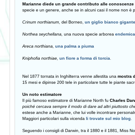
Marianne diede un grande contributo alle conoscenze
specie e un genere, anche se in alcuni casi il nome non è 
Crinum northianum,
del Borneo,
un giglio bianco gigant
Northea seychellana,
una nuova specie arborea
endemica 
Areca northiana,
una palma a piuma
Kniphofia northiae,
un fiore a forma di torcia
.
Nel 1877 tornata in Inghilterra venne allestita una
mostra d
15 mesi e dipinse 200 tele in particolare tutte le piante sacr
Un noto estimatore
Il più famoso estimatore di Marianne North fu
Charles Dar
poiché cercava sempre il modo di dare ad altri piuttosto che
estese anche a Marianne, che lui volle incontrare personalm
Maggiori particolari sulla vicenda
li trovate sul mio blog
.
Seguendo i consigli di Darwin, tra il 1880 e il 1881, Miss N