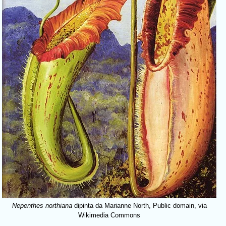
Nepenthes northiana
dipinta da Marianne North, Public domain, via
Wikimedia Commons