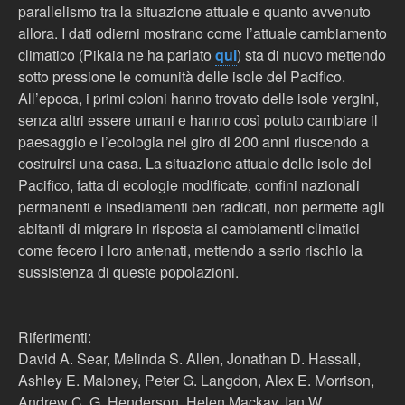
parallelismo tra la situazione attuale e quanto avvenuto
allora. I dati odierni mostrano come l’attuale cambiamento
climatico (Pikaia ne ha parlato
qui
) sta di nuovo mettendo
sotto pressione le comunità delle isole del Pacifico.
All’epoca, i primi coloni hanno trovato delle isole vergini,
senza altri essere umani e hanno così potuto cambiare il
paesaggio e l’ecologia nel giro di 200 anni riuscendo a
costruirsi una casa. La situazione attuale delle isole del
Pacifico, fatta di ecologie modificate, confini nazionali
permanenti e insediamenti ben radicati, non permette agli
abitanti di migrare in risposta ai cambiamenti climatici
come fecero i loro antenati, mettendo a serio rischio la
sussistenza di queste popolazioni.
Riferimenti:
David A. Sear, Melinda S. Allen, Jonathan D. Hassall,
Ashley E. Maloney, Peter G. Langdon, Alex E. Morrison,
Andrew C. G. Henderson, Helen Mackay, Ian W.