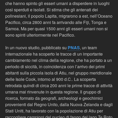
che hanno spinto gli esseri umani a disperdere in luoghi
così sperduti e isolati. Si stima che gli antenati dei
polinesiani, il popolo Lapita, migrarono a est, nell’Oceano
Pacifico, circa 2800 anni fa arrivando alle Fiji, Tonga e
Samoa. Ma per quasi 1500 anni gli esseri umani non si
sono spinti ulteriormente nel Pacifico.
In un nuovo studio, pubblicato su
PNAS
, un team
internazionale ha scoperto le tracce di un importante
cambiamento nel clima della regione, che ha portato a un
periodo di siccità, in coincidenza con l’arrivo dei primi
abitanti sulla piccola isola di Atiu, nel gruppo meridionale
delle Isole Cook, intorno al 900 d.C.. La scoperta
retrodata quindi di circa 200 anni le prime tracce di attività
umana mai rinvenute in questa regione. Il gruppo di
ricerca, formato da geografi, archeologi e geochimici
provenienti dal Regno Unito, dalla Nuova Zelanda e dagli
Stati Uniti, ha lavorato con la popolazione di Atiu per
raccogliere campioni del nucleo di fango del lago Te Roto