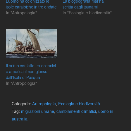
L’uomo ha colonizzato le
La biogeografia marina
isole caraibiche in tre ondate
scritta dagli tsunami
In "Antropologia"
In "Ecologia e biodiversità"
Il primo contatto tra oceanici
e americani non giunse
dall’Isola di Pasqua
In "Antropologia"
Categorie:
Antropologia
,
Ecologia e biodiversità
Tag:
migrazioni umane
,
cambiamenti climatici
,
uomo in
australia