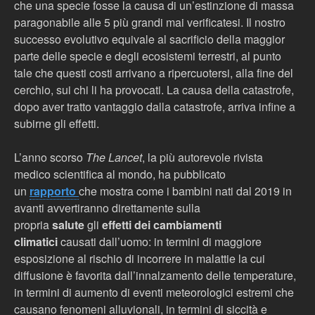
che una specie fosse la causa di un’estinzione di massa
paragonabile alle 5 più grandi mai verificatesi. Il nostro
successo evolutivo equivale al sacrificio della maggior
parte delle specie e degli ecosistemi terrestri, al punto
tale che questi costi arrivano a ripercuotersi, alla fine del
cerchio, sui chi li ha provocati. La causa della catastrofe,
dopo aver tratto vantaggio dalla catastrofe, arriva infine a
subirne gli effetti.
L’anno scorso
The Lancet
, la più autorevole rivista
medico scientifica al mondo, ha pubblicato
un
rapporto
che mostra come i bambini nati dal 2019 in
avanti avvertiranno direttamente sulla
propria
salute
gli
effetti dei cambiamenti
climatici
causati dall’uomo: in termini di maggiore
esposizione al rischio di incorrere in malattie la cui
diffusione è favorita dall’innalzamento delle temperature,
in termini di aumento di eventi meteorologici estremi che
causano fenomeni alluvionali, in termini di siccità e