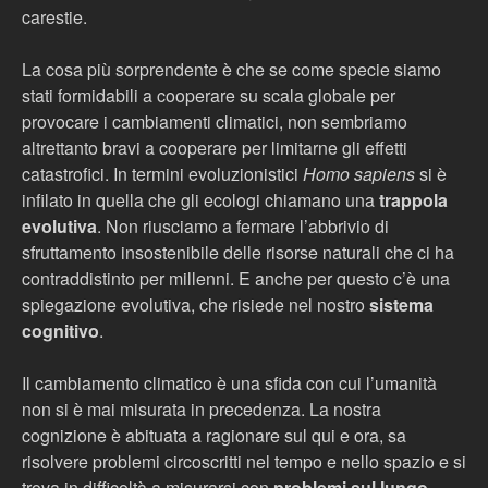
carestie.
La cosa più sorprendente è che se come specie siamo
stati formidabili a cooperare su scala globale per
provocare i cambiamenti climatici, non sembriamo
altrettanto bravi a cooperare per limitarne gli effetti
catastrofici. In termini evoluzionistici
Homo sapiens
si è
infilato in quella che gli ecologi chiamano una
trappola
evolutiva
. Non riusciamo a fermare l’abbrivio di
sfruttamento insostenibile delle risorse naturali che ci ha
contraddistinto per millenni. E anche per questo c’è una
spiegazione evolutiva, che risiede nel nostro
sistema
cognitivo
.
Il cambiamento climatico è una sfida con cui l’umanità
non si è mai misurata in precedenza. La nostra
cognizione è abituata a ragionare sul qui e ora, sa
risolvere problemi circoscritti nel tempo e nello spazio e si
trova in difficoltà a misurarsi con
problemi sul lungo