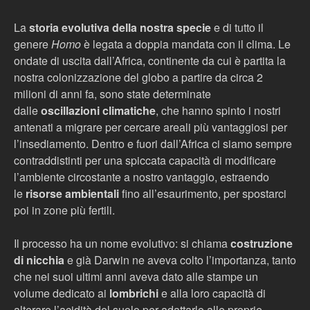
La
storia evolutiva della nostra specie
e di tutto il
genere
Homo
è legata a doppia mandata con il clima. Le
ondate di uscita dall’Africa, continente da cui è partita la
nostra colonizzazione del globo a partire da circa 2
milioni di anni fa, sono state determinate
dalle
oscillazioni climatiche
, che hanno spinto i nostri
antenati a migrare per cercare areali più vantaggiosi per
l’insediamento. Dentro e fuori dall’Africa ci siamo sempre
contraddistinti per una spiccata capacità di modificare
l’ambiente circostante a nostro vantaggio, estraendo
le
risorse ambientali
fino all’esaurimento, per spostarci
poi in zone più fertili.
Il processo ha un nome evolutivo: si chiama
costruzione
di nicchia
e già Darwin ne aveva colto l’importanza, tanto
che nei suoi ultimi anni aveva dato alle stampe un
volume dedicato ai
lombrichi
e alla loro capacità di
alterare l’acidità del suolo per adattarlo alle proprie