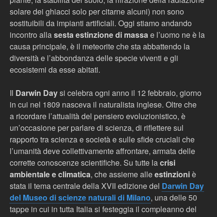
solare dei ghiacci solo per citarne alcuni) non sono
sostituibili da impianti artificiali. Oggi stiamo andando
incontro alla
sesta estinzione di massa
e l’uomo ne è la
causa principale, è il meteorite che sta abbattendo la
diversità e l’abbondanza delle specie viventi e gli
ecosistemi da esse abitati.
Il
Darwin Day
si celebra ogni anno il 12 febbraio, giorno
in cui nel 1809 nasceva il naturalista inglese. Oltre che
a ricordare l’attualità del pensiero evoluzionistico, è
un’occasione per parlare di scienza, di riflettere sul
rapporto tra scienza e società e sulle sfide cruciali che
l’umanità deve collettivamente affrontare, armata delle
corrette conoscenze scientifiche. Su tutte la
crisi
ambientale e climatica
, che assieme alle
estinzioni
è
stata il tema centrale della XVII edizione del
Darwin Day
del Museo di scienze naturali di Milano
, una delle 50
tappe in cui in tutta Italia si festeggia il compleanno del