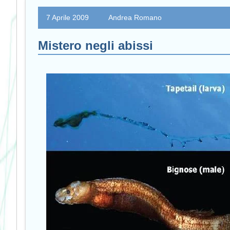
7 Aprile 2009
Andrea Romano
Mistero negli abissi