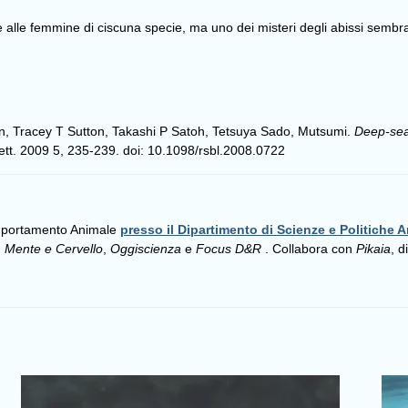
 e alle femmine di ciscuna specie, ma uno dei misteri degli abissi sembra
n, Tracey T Sutton, Takashi P Satoh, Tetsuya Sado, Mutsumi.
Deep-sea 
 Lett. 2009 5, 235-239. doi: 10.1098/rsbl.2008.0722
omportamento Animale
presso il Dipartimento di Scienze e Politiche A
,
Mente e Cervello
,
Oggiscienza
e
Focus D&R
. Collabora con
Pikaia
, d