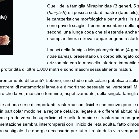
Quelli della famiglia Mirapinnidae (3 generi, 5
(
hairyfish
) e i pesci a coda di nastro (tapetails
le caratteristiche morfologiche per nutrirsi in 
sono privi di scaglie. I primi presentano delle ap
secondi una lunga coda che si estende anche fi
esemplari finora ritrovati appartengono a stad
I pesci della famiglia Megalomycteridae (4 gen
nose fishes
), presentano un corpo allungato c
orizzontale con la mascella inferiore immobile 
una profondità di oltre 1.000 metri e sono maschi sessualmente maturi.
rentemente differenti? Ebbene, uno studio molecolare pubblicato sulla 
 estremi di metamorfosi larvale e dimorfismo sessuale nei vertebrati! Mi
tro che larve, maschi e femmine, rispettivamente, della singola famigl
ovute ad una serie di importanti trasformazioni fisiche che coinvolgono le 
 particolar modo nella regione cefalica, legate alle differenti abitudini 
iccole prede verso la superficie, che nelle femmine si trasforma in un gr
mentazione sembra interrompersi con l’inizio dell’età adulta, fatto dimos
 vestigiale. Le energie necessarie per tutto il resto della vita vengon