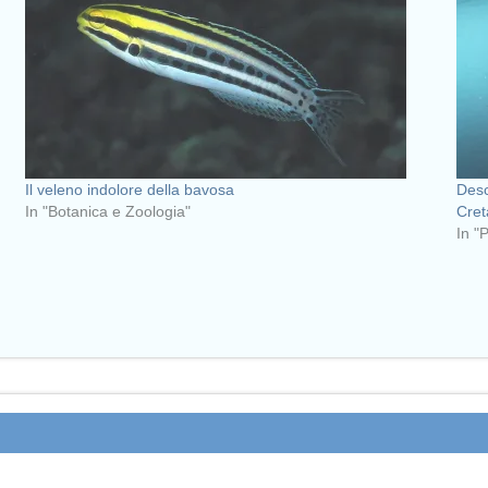
Il veleno indolore della bavosa
Desc
In "Botanica e Zoologia"
Cre
In "