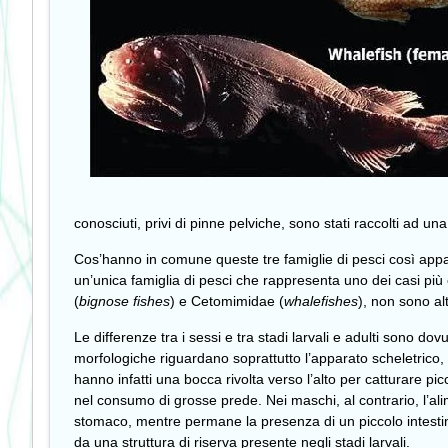
conosciuti, privi di pinne pelviche, sono stati raccolti ad 
Cos’hanno in comune queste tre famiglie di pesci così appa
un’unica famiglia di pesci che rappresenta uno dei casi più
(
bignose
fishes
) e Cetomimidae (
whalefishes
), non sono al
Le differenze tra i sessi e tra stadi larvali e adulti sono d
morfologiche riguardano soprattutto l’apparato scheletrico, in
hanno infatti una bocca rivolta verso l’alto per catturare p
nel consumo di grosse prede. Nei maschi, al contrario, l’ali
stomaco, mentre permane la presenza di un piccolo intestino
da una struttura di riserva presente negli stadi larvali.