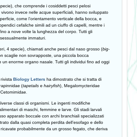
 specie), che comprende i cosiddetti pesci pelosi
), vivono invece nelle acque superficiali, hanno sviluppato
superficie, come l’orientamento verticale della bocca, e
pendici cefaliche simili ad un ciuffo di capelli, mentre i
no a nove volte la lunghezza del corpo. Tutti gli
i sessualmente immaturi.
eri, 4 specie), chiamati anche pesci dal naso grosso (
big-
on scaglie non sovrapposte, una piccola bocca
e un enorme organo nasale. Tutti gli individui fino ad oggi
rivista
Biology Letters
ha dimostrato che si tratta di
rapinnidae (
tapetails
e
hairyfish
), Megalomycteridae
ia Cetomimidae.
diverse classi di organismi. Le ingenti modifiche
alimentari di maschi, femmine e larve. Gli stadi larvali
osso apparato boccale con archi branchiali specializzati
trato dalla quasi completa perdita dell’esofago e dello
o ricavate probabilmente da un grosso fegato, che deriva