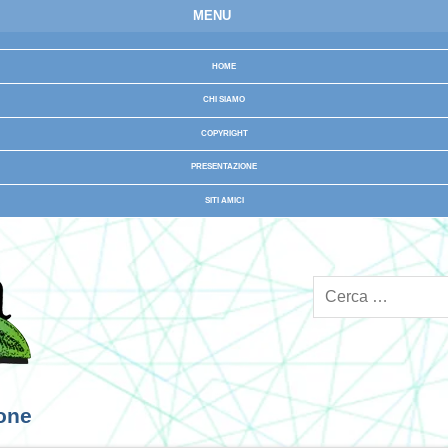
MENU
HOME
CHI SIAMO
COPYRIGHT
PRESENTAZIONE
SITI AMICI
ione