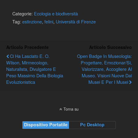
Categorie:
Ecologia e biodiversità
Tag:
estinzione
,
felini
,
Università di Firenze
Articolo Precedente
Articolo Successivo
Ci Ha Lasciato E. O.
Open Badge In Museologia:
Wilson, Mirmecologo,
Progettare, Emozionar/si,
Naturalista, Divulgatore E
Valorizzare, Accogliere Al
Peso Massimo Della Biologia
Museo. Visioni Nuove Dai
Evoluzionistica
Musei E Per I Musei
Torna su
Dispositivo Portatile
Pc Desktop