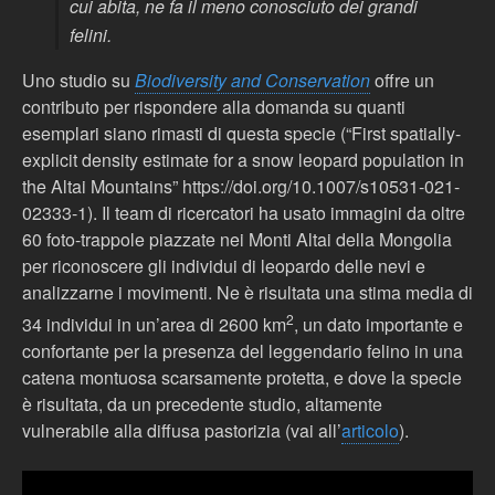
cui abita, ne fa il meno conosciuto dei grandi
felini.
Uno studio su
Biodiversity and Conservation
offre un
contributo per rispondere alla domanda su quanti
esemplari siano rimasti di questa specie (“First spatially-
explicit density estimate for a snow leopard population in
the Altai Mountains” https://doi.org/10.1007/s10531-021-
02333-1). Il team di ricercatori ha usato immagini da oltre
60 foto-trappole piazzate nei Monti Altai della Mongolia
per riconoscere gli individui di leopardo delle nevi e
analizzarne i movimenti. Ne è risultata una stima media di
2
34 individui in un’area di 2600 km
, un dato importante e
confortante per la presenza del leggendario felino in una
catena montuosa scarsamente protetta, e dove la specie
è risultata, da un precedente studio, altamente
vulnerabile alla diffusa pastorizia (vai all’
articolo
).