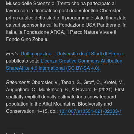
Museo delle Scienze di Trento che ha partecipato al
lavoro con la ricercatrice post-doc Valentina Oberosler,
prima autrice dello studio. Il programma è stato finanziato
da vari sponsor tra cui la Fondazione USA Panthera e, in
Italia, la Fondazione ARCA, il Parco Natura Viva e il
Fondo Gino Zobele.
Fonte
:
Unifimagazine – Università degli Studi di Firenze
,
pubblicato sotto
Licenza Creative Commons Attribution
ShareAlike 4.0 International (CC BY-SA 4.0).
Riferimenti
: Oberosler, V., Tenan, S., Groff, C., Krofel, M.,
Augugliaro, C., Munkhtsog, B., & Rovero, F. (2021). First
spatially-explicit density estimate for a snow leopard
population in the Altai Mountains. Biodiversity and
Conservation, 1–15. doi:
10.1007/s10531-021-02333-1