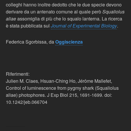
colleghi hanno inoltre dedotto che le due specie devono
derivare da un antenato comune al quale però
Squaliolus
aliae
assomiglia di più che lo squalo lanterna. La ricerca
è stata pubblicata sul
Journal of Experimental Biology
.
Federica Sgorbissa, da
Oggiscienza
Riferimenti:
Julien M. Claes, Hsuan-Ching Ho, Jérôme Mallefet,
Control of luminescence from pygmy shark (Squaliolus
aliae) photophores. J Exp Biol 215, 1691-1699. doi:
10.1242/​jeb.066704