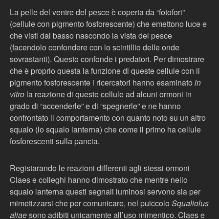
La pelle del ventre del pesce è coperta da “fotofori”
(cellule con pigmento fosforescente) che emettono luce e
che visti dal basso nascondo la vista del pesce
(facendolo confondere con lo scintillio delle onde
sovrastanti). Questo confonde i predatori. Per dimostrare
che è proprio questa la funzione di queste cellule con il
pigmento fosforescente i ricercatori hanno esaminato
in
vitro
la reazione di queste cellule ad alcuni ormoni in
grado di “accenderle” e di “spegnerle” e ne hanno
confrontato il comportamento con quanto noto su un altro
squalo (lo squalo lanterna) che come il primo ha cellule
fosforescenti sulla pancia
.
Registarando le reazioni differenti agli stessi ormoni
Claes e colleghi hanno dimostrato che mentre nello
squalo lanterna questi segnali luminosi servono sia per
mimetizzarsi che per comunicare, nel puiccolo
Squaliolus
aliae
sono adibiti unicamente all’uso mimentico. Claes e