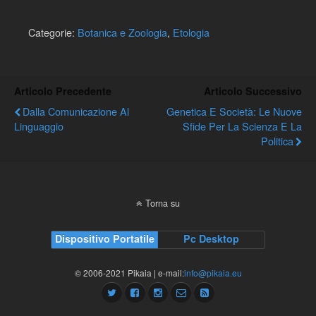
Categorie:
Botanica e Zoologia
,
Etologia
Articolo Precedente
Articolo Successivo
Dalla Comunicazione Al
Genetica E Società: Le Nuove
Linguaggio
Sfide Per La Scienza E La
Politica
Torna su
Dispositivo Portatile
Pc Desktop
© 2006-2021 Pikaia | e-mail:
info@pikaia.eu