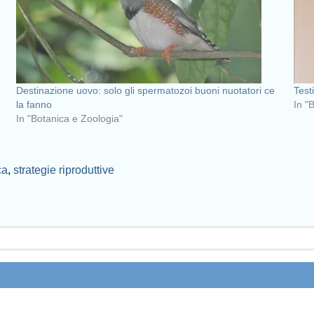
Destinazione uovo: solo gli spermatozoi buoni nuotatori ce
Test
la fanno
In "
In "Botanica e Zoologia"
ca
,
strategie riproduttive