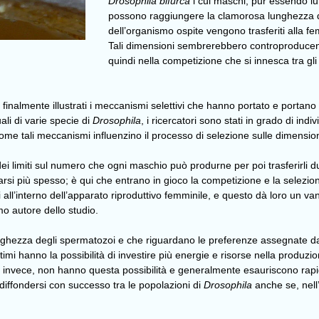
Drosophila bifurca
i cui maschi, pur essendo lu
possono raggiungere la clamorosa lunghezza di 
dell’organismo ospite vengono trasferiti alla f
Tali dimensioni sembrerebbero controproducenti
quindi nella competizione che si innesca tra gl
inalmente illustrati i meccanismi selettivi che hanno portato e portano
uali di varie specie di
Drosophila
, i ricercatori sono stati in grado di in
ome tali meccanismi influenzino il processo di selezione sulle dimensio
 limiti sul numero che ogni maschio può produrne per poi trasferirli du
si più spesso; è qui che entrano in gioco la competizione e la selezio
ri all’interno dell’apparato riproduttivo femminile, e questo dà loro un v
mo autore dello studio.
a lunghezza degli spermatozoi e che riguardano le preferenze assegnate
imi hanno la possibilità di investire più energie e risorse nella produzi
i, invece, non hanno questa possibilità e generalmente esauriscono rapi
 diffondersi con successo tra le popolazioni di
Drosophila
anche se, nell’