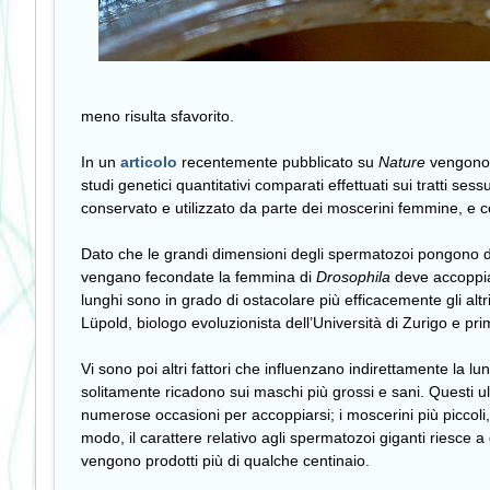
meno risulta sfavorito.
In un
articolo
recentemente pubblicato su
Nature
vengono f
studi genetici quantitativi comparati effettuati sui tratti sess
conservato e utilizzato da parte dei moscerini femmine, e c
Dato che le grandi dimensioni degli spermatozoi pongono dei
vengano fecondate la femmina di
Drosophila
deve accoppiar
lunghi sono in grado di ostacolare più efficacemente gli alt
Lüpold, biologo evoluzionista dell’Università di Zurigo e pri
Vi sono poi altri fattori che influenzano indirettamente l
solitamente ricadono sui maschi più grossi e sani. Questi ult
numerose occasioni per accoppiarsi; i moscerini più piccol
modo, il carattere relativo agli spermatozoi giganti riesce a
vengono prodotti più di qualche centinaio.