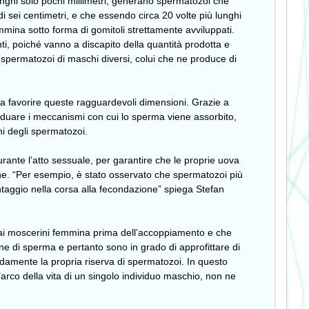
nghi solo pochi millimetri, generano spermatozoi che
sei centimetri, e che essendo circa 20 volte più lunghi
emmina sotto forma di gomitoli strettamente avviluppati.
, poiché vanno a discapito della quantità prodotta e
i spermatozoi di maschi diversi, colui che ne produce di
 a favorire queste ragguardevoli dimensioni. Grazie a
dividuare i meccanismi con cui lo sperma viene assorbito,
ni degli spermatozoi.
rante l’atto sessuale, per garantire che le proprie uova
ne. “Per esempio, è stato osservato che spermatozoi più
antaggio nella corsa alla fecondazione” spiega Stefan
 dai moscerini femmina prima dell’accoppiamento e che
one di sperma e pertanto sono in grado di approfittare di
damente la propria riserva di spermatozoi. In questo
arco della vita di un singolo individuo maschio, non ne