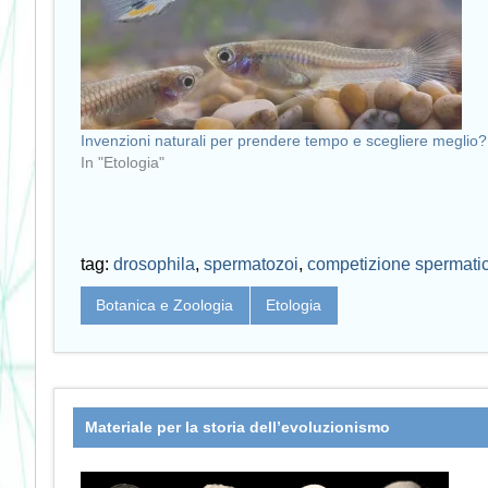
Invenzioni naturali per prendere tempo e scegliere meglio?
In "Etologia"
tag:
drosophila
,
spermatozoi
,
competizione spermati
Botanica e Zoologia
Etologia
Materiale per la storia dell’evoluzionismo