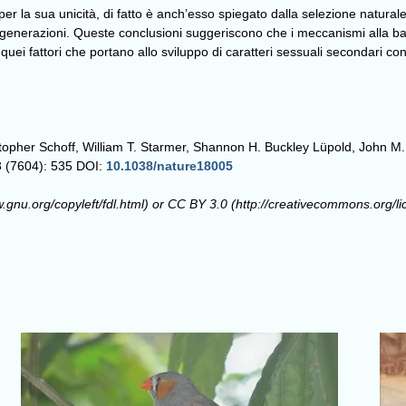
er la sua unicità, di fatto è anch’esso spiegato dalla selezione natural
 tra generazioni. Queste conclusioni suggeriscono che i meccanismi alla 
uei fattori che portano allo sviluppo di caratteri sessuali secondari con
topher Schoff, William T. Starmer, Shannon H. Buckley Lüpold, John M. 
3 (7604): 535 DOI:
10.1038/nature18005
u.org/copyleft/fdl.html) or CC BY 3.0 (http://creativecommons.org/lic