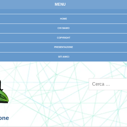
MENU
HOME
CHI SIAMO
COPYRIGHT
PRESENTAZIONE
SITI AMICI
ione