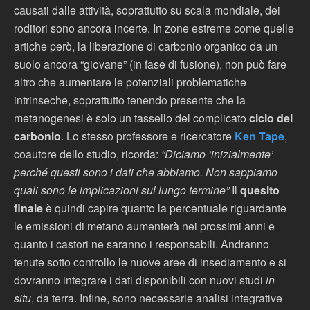
causati dalle attività, soprattutto su scala mondiale, dei
roditori sono ancora incerte. In zone estreme come quelle
artiche però, la liberazione di carbonio organico da un
suolo ancora “giovane” (in fase di fusione), non può fare
altro che aumentare le potenziali problematiche
intrinseche, soprattutto tenendo presente che la
metanogenesi è solo un tassello del complicato
ciclo del
carbonio
. Lo stesso professore e ricercatore
Ken Tape
,
coautore dello studio, ricorda:
“Diciamo ‘inizialmente’
perché questi sono i dati che abbiamo. Non sappiamo
quali sono le implicazioni sul lungo termine”
Il
quesito
finale
è quindi capire quanto la percentuale riguardante
le emissioni di metano aumenterà nei prossimi anni e
quanto i castori ne saranno i responsabili. Andranno
tenute sotto controllo le nuove aree di insediamento e si
dovranno integrare i dati disponibili con nuovi studi
in
situ
, da terra. Infine, sono necessarie analisi integrative