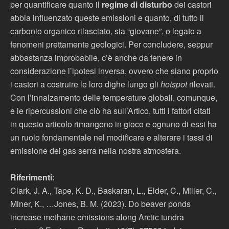
per quantificare quanto il
regime di disturbo
dei castori
abbia influenzato queste emissioni e quanto, di tutto il
carbonio organico rilasciato, sia “giovane”, o legato a
fenomeni prettamente geologici. Per concludere, seppur
abbastanza improbabile, c’è anche da tenere in
considerazione l’ipotesi inversa, ovvero che siano proprio
i castori a costruire le loro dighe lungo gli
hotspot
rilevati.
Con l’innalzamento delle temperature globali, comunque,
e le ripercussioni che ciò ha sull’Artico, tutti i fattori citati
in questo articolo rimangono in gioco e ognuno di essi ha
un ruolo fondamentale nel modificare e alterare i tassi di
emissione dei gas serra nella nostra atmosfera.
Riferimenti:
Clark, J. A., Tape, K. D., Baskaran, L., Elder, C., Miller, C.,
Miner, K., …Jones, B. M. (2023). Do beaver ponds
increase methane emissions along Arctic tundra