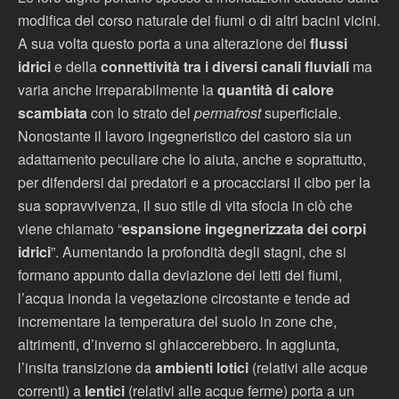
modifica del corso naturale dei fiumi o di altri bacini vicini.
A sua volta questo porta a una alterazione dei
flussi
idrici
e della
connettività tra i diversi canali fluviali
ma
varia anche irreparabilmente la
quantità di calore
scambiata
con lo strato del
permafrost
superficiale.
Nonostante il lavoro ingegneristico del castoro sia un
adattamento peculiare che lo aiuta, anche e soprattutto,
per difendersi dai predatori e a procacciarsi il cibo per la
sua sopravvivenza, il suo stile di vita sfocia in ciò che
viene chiamato “
espansione ingegnerizzata dei corpi
idrici
”. Aumentando la profondità degli stagni, che si
formano appunto dalla deviazione dei letti dei fiumi,
l’acqua inonda la vegetazione circostante e tende ad
incrementare la temperatura del suolo in zone che,
altrimenti, d’inverno si ghiaccerebbero. In aggiunta,
l’insita transizione da
ambienti lotici
(relativi alle acque
correnti)
a
lentici
(relativi alle acque ferme) porta a un