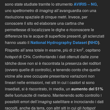
sono state studiate tramite lo strumento
AVIRIS – NG
,
uno spettrometro di
imaging
all’avanguardia con una
risoluzione spaziale di cinque metri. Invece, per
conoscere il sito ed elaborare una cartina che
permettesse di localizzare le dighe e riconoscere le
differenze tra le acque di superficie presenti, gli scienziati
hanno usato il
National Hydrography Dataset
(
NHD
)
.
2
Rispetto all’area totale in esame, più di 2 km
, ospitano
hotspot
di CH
. Confrontando i dati ottenuti dalle zone
4
idriche dove non si è riscontrata la presenza dei roditori
(ovvero quelle di controllo), e tenendo conto che quelle
vicine alle aree occupate presentano variazioni non
lineari nelle emissioni, nei siti in cui i castori si sono
insediati, si è riscontrato, in media, un
aumento del 51%
delle fuoriuscite di metano. Mantenendo sotto controllo i
possibili errori dell’
imaging
satellitare e incrociando i dati
raccolti, anche da terra, con altri siti in cui gli
hotspot