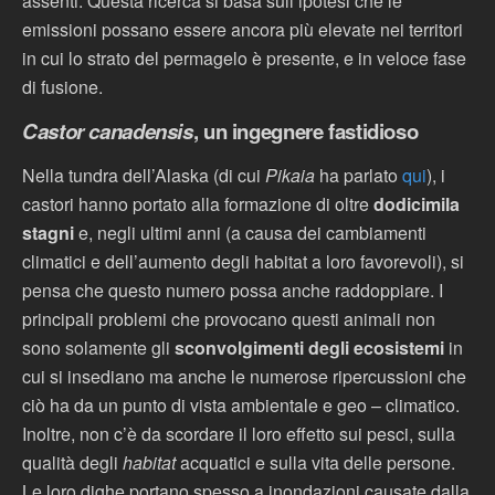
assenti. Questa ricerca si basa sull’ipotesi che le
emissioni possano essere ancora più elevate nei territori
in cui lo strato del permagelo è presente, e in veloce fase
di fusione.
Castor canadensis
, un ingegnere fastidioso
Nella tundra dell’Alaska (di cui
Pikaia
ha parlato
qui
), i
castori hanno portato alla formazione di oltre
dodicimila
stagni
e, negli ultimi anni (a causa dei cambiamenti
climatici e dell’aumento degli habitat a loro favorevoli), si
pensa che questo numero possa anche raddoppiare. I
principali problemi che provocano questi animali non
sono solamente gli
sconvolgimenti degli ecosistemi
in
cui si insediano ma anche le numerose ripercussioni che
ciò ha da un punto di vista ambientale e geo – climatico.
Inoltre, non c’è da scordare il loro effetto sui pesci, sulla
qualità degli
habitat
acquatici e sulla vita delle persone.
Le loro dighe portano spesso a inondazioni causate dalla