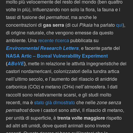
molto più velocemente del resto del mondo (ben quattro
volte in più), influenzando non solo la flora, la fauna e i
tassi di fusione del
permafrost
, ma anche le
concentrazioni di
gas serra
(di cui
Pikaia
ha parlato
qui
),
di origine naturale, che vengono emesse da questo
ambiente. Una
recente ricerca
pubblicata su
Environmental Research Letters
,
e facente parte del
NASA Artic – Boreal Vulnerability Experiment
(
ABoVE
)
, mette in relazione le attività ingegneristiche dei
castori nordamericani, colonizzatori della tundra artica
nell’ultimo secolo, e l’aumento del rilascio di anidride
carbonica (CO
) e metano (CH
) nell’atmosfera. I dati
2
4
raccolti sono relativamente scarsi, e gli studi molto
recenti, ma è
stato già dimostrato
che nelle
zone senza
permafrost
dove i castori sono attivi, il rilascio di metano,
per unità di superficie, è
trenta volte maggiore
rispetto
ad altri siti umidi, dove questi animali sono invece