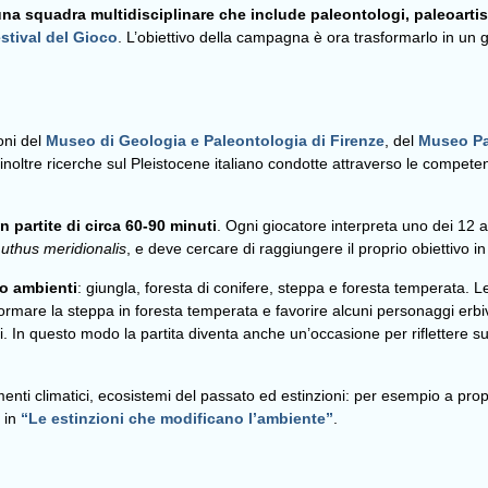
na squadra multidisciplinare che include paleontologi, paleoartisti
stival del Gioco
. L’obiettivo della campagna è ora trasformarlo in un gi
oni del
Museo di Geologia e Paleontologia di Firenze
, del
Museo Pa
o inoltre ricerche sul Pleistocene italiano condotte attraverso le compet
n partite di circa 60-90 minuti
. Ogni giocatore interpreta uno dei 12 a
thus meridionalis
, e deve cercare di raggiungere il proprio obiettivo 
ro ambienti
: giungla, foresta di conifere, steppa e foresta temperata. 
rmare la steppa in foresta temperata e favorire alcuni personaggi erbiv
gi. In questo modo la partita diventa anche un’occasione per riflettere 
ti climatici, ecosistemi del passato ed estinzioni: per esempio a propo
 in
“Le estinzioni che modificano l’ambiente”
.