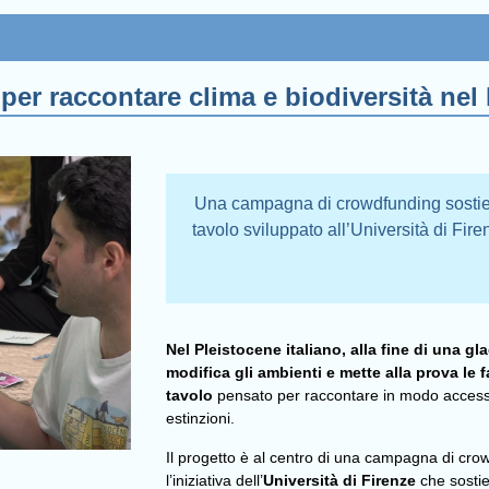
per raccontare clima e biodiversità nel 
Una campagna di crowdfunding sostien
tavolo sviluppato all’Università di Fir
Nel Pleistocene italiano, alla fine di una g
modifica gli ambienti e mette alla prova le 
tavolo
pensato per raccontare in modo accessib
estinzioni.
Il progetto è al centro di una campagna di cr
l’iniziativa dell’
Università di Firenze
che sostie