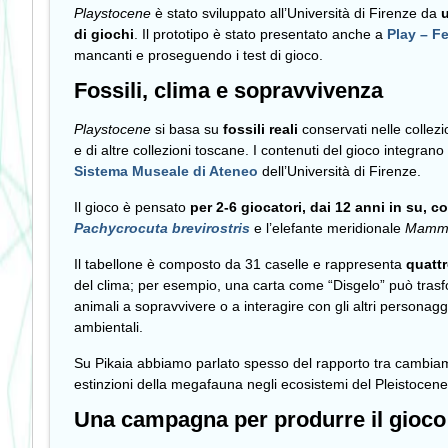
Playstocene
è stato sviluppato all’Università di Firenze da
u
di giochi
. Il prototipo è stato presentato anche a
Play – Fe
mancanti e proseguendo i test di gioco.
Fossili, clima e sopravvivenza
Playstocene
si basa su
fossili reali
conservati nelle collezi
e di altre collezioni toscane. I contenuti del gioco integran
Sistema Museale di Ateneo
dell’Università di Firenze.
Il gioco è pensato
per 2-6 giocatori, dai 12 anni in su, co
Pachycrocuta brevirostris
e l’elefante meridionale
Mammu
Il tabellone è composto da 31 caselle e rappresenta
quatt
del clima; per esempio, una carta come “Disgelo” può trasfo
animali a sopravvivere o a interagire con gli altri personag
ambientali.
Su Pikaia abbiamo parlato spesso del rapporto tra cambiamen
estinzioni della megafauna negli ecosistemi del Pleistocene
Una campagna per produrre il gioco