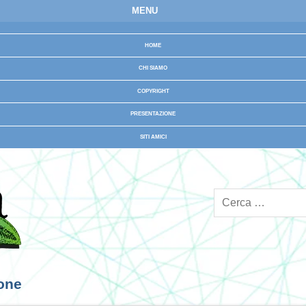
MENU
HOME
CHI SIAMO
COPYRIGHT
PRESENTAZIONE
SITI AMICI
ione