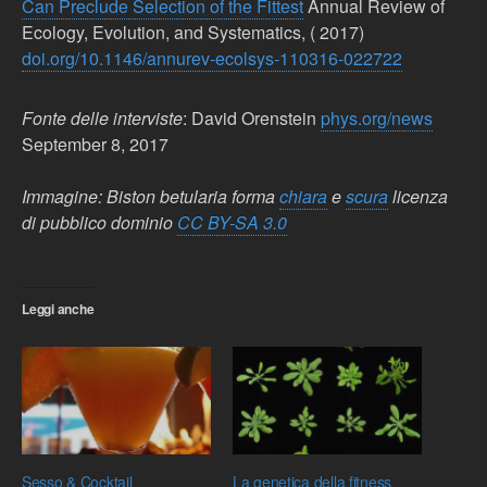
Can Preclude Selection of the Fittest
Annual Review of
Ecology, Evolution, and Systematics, ( 2017)
doi.org/10.1146/annurev-ecolsys-110316-022722
Fonte delle interviste
: David Orenstein
phys.org/news
September 8, 2017
Immagine: Biston betularia forma
chiara
e
scura
licenza
di pubblico dominio
CC BY-SA 3.0
Leggi anche
Sesso & Cocktail
La genetica della fitness