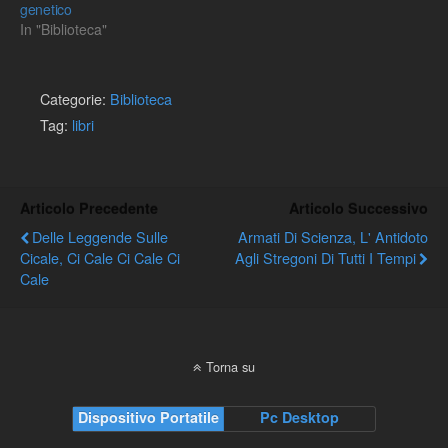
genetico
In "Biblioteca"
Categorie:
Biblioteca
Tag:
libri
Articolo Precedente
Articolo Successivo
Delle Leggende Sulle
Armati Di Scienza, L' Antidoto
Cicale, Ci Cale Ci Cale Ci
Agli Stregoni Di Tutti I Tempi
Cale
Torna su
Dispositivo Portatile
Pc Desktop