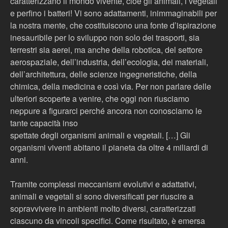
caratterizzano il mondo vivente, cioè gli animali, i vegetali
e perfino i batteri! Vi sono adattamenti, inimmaginabili per
la nostra mente, che costituiscono una fonte d’ispirazione
inesauribile per lo sviluppo non solo dei trasporti, sia
terrestri sia aerei, ma anche della robotica, del settore
aerospaziale, dell’industria, dell’ecologia, dei materiali,
dell’architettura, delle scienze ingegneristiche, della
chimica, della medicina e così via. Per non parlare delle
ulteriori scoperte a venire, che oggi non riusciamo
neppure a figurarci perché ancora non conosciamo le
tante capacità inso
spettate degli organismi animali e vegetali. […] Gli
organismi viventi abitano il pianeta da oltre 4 miliardi di
anni.
Tramite complessi meccanismi evolutivi e adattativi,
animali e vegetali si sono diversificati per riuscire a
sopravvivere in ambienti molto diversi, caratterizzati
ciascuno da vincoli specifici. Come risultato, è emersa