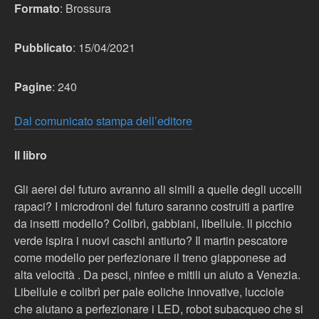
Formato
:
Brossura
Pubblicato
:
15/04/2021
Pagine
:
240
Dal comunicato stampa dell’editore
Il libro
Gli aerei del futuro avranno ali simili a quelle degli uccelli
rapaci? I microdroni del futuro saranno costruiti a partire
da insetti modello? Colibrì, gabbiani, libellule. ll picchio
verde ispira i nuovi caschi antiurto? Il martin pescatore
come modello per perfezionare il treno giapponese ad
alta velocità . Da pesci, ninfee e mitili un aiuto a Venezia.
Libellule e colibrì per pale eoliche innovative, lucciole
che aiutano a perfezionare i LED, robot subacqueo che si