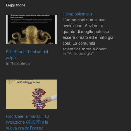
Leggi anche
Homo polemicus
L'uomo continua la sua
evoluzione. Anzi no: è
quanto di meglio potesse
essere creato ed è nato già
così. La comunità
scientifica torna a dover
È in libreria “L’anima del
In "Antropologia"
difendere le sue posizioni,
polpo”
stavolta addirittura tra le
In "Biblioteca"
mura del più grande ente
di ricerca italiano: il Cnr.
Perché si organizzano in
quella sede convegni…
Riscrivere l’umanità – La
rivoluzione CRISPR e la
nuova era dell’editing