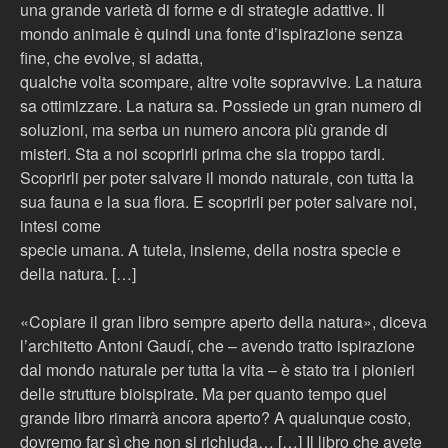
una grande varietà di forme e di strategie adattive. Il
mondo animale è quindi una fonte d’ispirazione senza
fine, che evolve, si adatta,
qualche volta scompare, altre volte sopravvive. La natura
sa ottimizzare. La natura sa. Possiede un gran numero di
soluzioni, ma serba un numero ancora più grande di
misteri. Sta a noi scoprirli prima che sia troppo tardi.
Scoprirli per poter salvare il mondo naturale, con tutta la
sua fauna e la sua flora. E scoprirli per poter salvare noi,
intesi come
specie umana. A tutela, insieme, della nostra specie e
della natura. […]
«Copiare il gran libro sempre aperto della natura», diceva
l’architetto Antoni Gaudí, che – avendo tratto ispirazione
dal mondo naturale per tutta la vita – è stato tra i pionieri
delle strutture bioispirate. Ma per quanto tempo quel
grande libro rimarrà ancora aperto? A qualunque costo,
dovremo far sì che non si richiuda… […] Il libro che avete