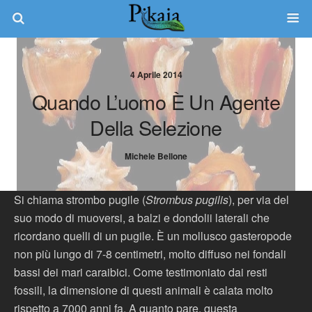
4 Aprile 2014
Quando L’uomo È Un Agente
Della Selezione
Michele Bellone
Si chiama strombo pugile (
Strombus pugilis
), per via del
suo modo di muoversi, a balzi e dondolii laterali che
ricordano quelli di un pugile. È un mollusco gasteropode
non più lungo di 7-8 centimetri, molto diffuso nei fondali
bassi dei mari caraibici. Come testimoniato dai resti
fossili, la dimensione di questi animali è calata molto
rispetto a 7000 anni fa. A quanto pare, questa