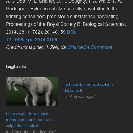
A. O’Dea, M. L. Shaffer, D. R. Doughty, T. A. Wake, F. A.
Rodriguez. Evidence of size-selective evolution in the
fighting conch from prehistoric subsistence harvesting.
Proceedings of the Royal Society B: Biological Sciences,
2014; 281 (1782): 20140159
DOI:
10.1098/rspb.2014.0159
Crediti immagine: H. Zell, da
Wikimedia Commons
Leggi anche
L’alba della domesticazione
dei cereali
In "Antropologia"
L’estinzione della antica
megafauna africana non fu
colpa degli ominidi
In "Ecologia e biodiversità"