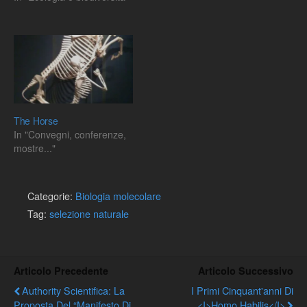
The Horse
In "Convegni, conferenze,
mostre..."
Categorie:
Biologia molecolare
Tag:
selezione naturale
Articolo Precedente
Articolo Successivo
Authority Scientifica: La
I Primi Cinquant'anni Di
Proposta Del “Manifesto Di
<i>Homo Habilis</i>