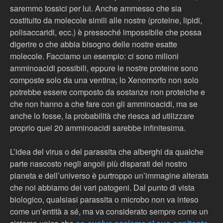
saremmo tossici per lui. Anche ammesso che sia
costituito da molecole simili alle nostre (proteine, lipidi,
polisaccaridi, ecc.) è pressoché impossibile che possa
digerire o che abbia bisogno delle nostre esatte
molecole. Facciamo un esempio: ci sono milioni
amminoacidi possibili, eppure le nostre proteine sono
composte solo da una ventina; lo
Xenomorfo
non solo
potrebbe essere composto da sostanze non proteiche e
che non hanno a che fare con gli amminoacidi, ma se
anche lo fosse, la probabilità che riesca ad utilizzare
proprio quei 20 amminoacidi sarebbe infinitesima.
L’idea del virus o del parassita che alberghi da qualche
parte nascosto negli angoli più disparati del nostro
pianeta e dell’universo è purtroppo un’immagine alterata
che noi abbiamo dei vari patogeni. Dal punto di vista
biologico, qualsiasi parassita o microbo non va inteso
come un’entità a sé, ma va considerato sempre come un