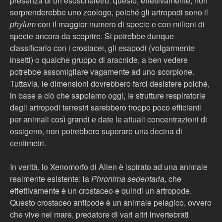
presenza di un esoscheletro: questo, effettivamente, non
sorprenderebbe uno zoologo, poiché gli artropodi sono il
phylum
con il maggior numero di specie e con milioni di
specie ancora da scoprire. Si potrebbe dunque
classificarlo con i crostacei, gli esapodi (volgarmente
insetti) o qualche gruppo di aracnide, a ben vedere
potrebbe assomigliare vagamente ad uno scorpione.
Tuttavia, le dimensioni dovrebbero farci desistere poiché,
in base a ciò che sappiamo oggi, le strutture respiratorie
degli artropodi terrestri sarebbero troppo poco efficienti
per animali così grandi e date le attuali concentrazioni di
ossigeno, non potrebbero superare una decina di
centimetri.
In verità, lo Xenomorfo di Alien è ispirato ad una animale
realmente esistente: la
Phronima sedentaria,
che
effettivamente è un crostaceo e quindi un artropode.
Questo crostaceo anfipode è un animale pelagico, ovvero
che vive nel mare, predatore di vari altri invertebrati