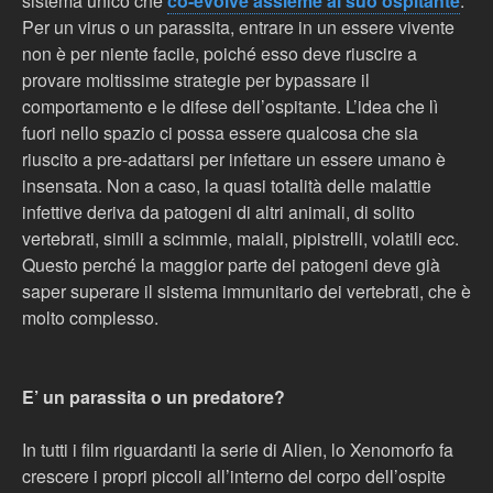
sistema unico che
co-evolve assieme al suo ospitante
.
Per un virus o un parassita, entrare in un essere vivente
non è per niente facile, poiché esso deve riuscire a
provare moltissime strategie per bypassare il
comportamento e le difese dell’ospitante. L’idea che lì
fuori nello spazio ci possa essere qualcosa che sia
riuscito a pre-adattarsi per infettare un essere umano è
insensata. Non a caso, la quasi totalità delle malattie
infettive deriva da patogeni di altri animali, di solito
vertebrati, simili a scimmie, maiali, pipistrelli, volatili ecc.
Questo perché la maggior parte dei patogeni deve già
saper superare il sistema immunitario dei vertebrati, che è
molto complesso.
E’ un parassita o un predatore?
In tutti i film riguardanti la serie di Alien, lo Xenomorfo fa
crescere i propri piccoli all’interno del corpo dell’ospite