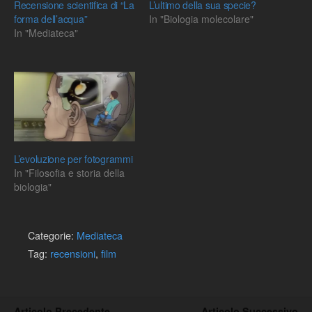
Recensione scientifica di “La
L’ultimo della sua specie?
forma dell’acqua”
In "Biologia molecolare"
In "Mediateca"
L’evoluzione per fotogrammi
In "Filosofia e storia della
biologia"
Categorie:
Mediateca
Tag:
recensioni
,
film
Articolo Precedente
Articolo Successivo