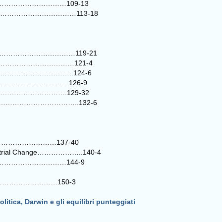
ltons………………………………………109-13
ologie……………………………………113-18
e……………………………………………119-21
……………………………………………121-4
………………………………………..124-6
…………………………………126-9
…………………………………….129-32
ico………………………………………..132-6
……………………137-40
Industrial Change………………..140-4
…………………………………144-9
………………………150-3
olitica, Darwin e gli equilibri punteggiati