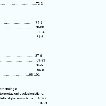
sta………………………………………….72-3
…………………………………………..74-8
………………………………………..78-80
mo………………………………………….80-4
…………………………………………….84-6
………………………………………..87-9
i…………………………………………….89-93
……………………………………………94-6
luzione……………………………………96-8
…………………………98-101
iotecnologie
erpretazioni evoluzionistiche:
 delle alghe simbiotiche….102-7
giato………………………………………107-9