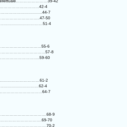
ppo intellettuale……………………39-42
………………………………42-4
……………………………………..44-7
……………………………………..47-50
………………………………………………51-4
…………………………………55-6
ggiati………………………………………57-8
……………………………..59-60
……………………………61-2
………………………………62-4
……………………………………64-7
……………………………………………….68-9
………………………………….69-70
Darwin…………………………………….70-2