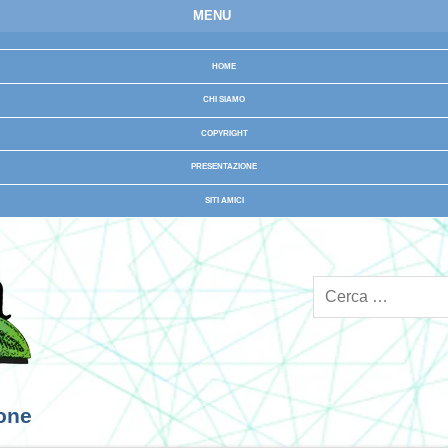
MENU
HOME
CHI SIAMO
COPYRIGHT
PRESENTAZIONE
SITI AMICI
ione