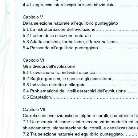
4.4 L’approccio interdisciplinare antiriduzioni
Capitolo V
Dalla selezione naturale all’equilibrio punteggiato
5.1 La ristrutturazione dell’evoluzione…………
5.2 I criteri della selezione naturale………………
5.3 Adattazionismo, formalismo, e funzionalis
5.4 Passando all’equilibrio punteggiato………
Capitolo VI
Gli individui dell’evoluzione
6.1 L’evoluzione tra individui e specie……………
6.2 Sugli organismi, le specie e gli ecosistem
6.3 Individuo ristretto e allargato………………
6.4 Problematiche dei livelli gerarchici dell’evo
6.5 Exaptation…………………………………………………
Capitolo VII
Correlazioni evoluzionistiche: alghe e coralli, spandrels e b
7.1 Un esempio di come si intersecano varie modalità ed int
sbiancamento, pigmentazione dei coralli, e canalizzazione
7.2 Tra selezione naturale ed equilibrio punteg