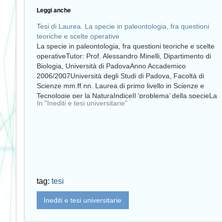
Leggi anche
Tesi di Laurea. La specie in paleontologia, fra questioni
teoriche e scelte operative
La specie in paleontologia, fra questioni teoriche e scelte
operativeTutor: Prof. Alessandro Minelli, Dipartimento di
Biologia, Università di PadovaAnno Accademico
2006/2007Università degli Studi di Padova, Facoltà di
Scienze mm.ff.nn. Laurea di primo livello in Scienze e
Tecnologie per la NaturaIndiceIl ‘problema’ della specieLa
In "Inediti e tesi universitarie"
specie: concetti e definizioniLa specie in
paleontologiaBibliografiaPaolo…
tag:
tesi
Inediti e tesi universitarie