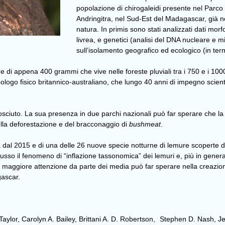
popolazione di chirogaleidi presente nel Parc
Andringitra, nel Sud-Est del Madagascar, già n
natura. In primis sono stati analizzati dati morf
livrea, e genetici (analisi del DNA nucleare e mi
sull’isolamento geografico ed ecologico (in ter
 di appena 400 grammi che vive nelle foreste pluviali tra i 750 e i 1000 
logo fisico britannico-australiano, che lungo 40 anni di impegno scient
ciuto. La sua presenza in due parchi nazionali può far sperare che la su
lla deforestazione e del bracconaggio di
bushmeat
.
ata dal 2015 e di una delle 26 nuove specie notturne di lemure scoperte 
sso il fenomeno di “
inflazione tassonomica
” dei lemuri e, più in general
 e la maggiore attenzione da parte dei media può far sperare nella creaz
gascar.
Taylor, Carolyn A. Bailey, Brittani A. D. Robertson, Stephen D. Nash,