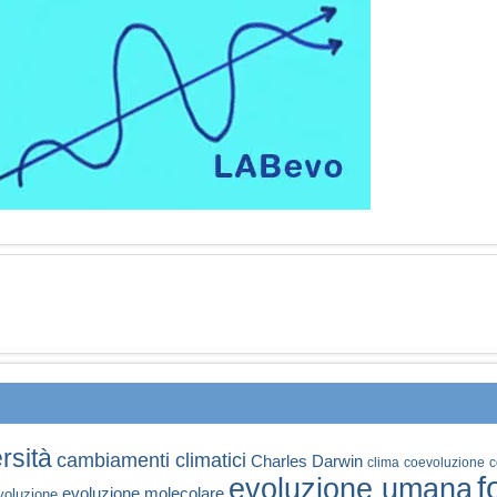
rsità
cambiamenti climatici
Charles Darwin
clima
coevoluzione
c
f
evoluzione umana
evoluzione molecolare
voluzione