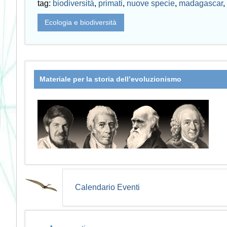
tag:
biodiversità
,
primati
,
nuove specie
,
madagascar
,
Ecologia e biodiversità
Materiale per la storia dell’evoluzionismo
Calendario Eventi