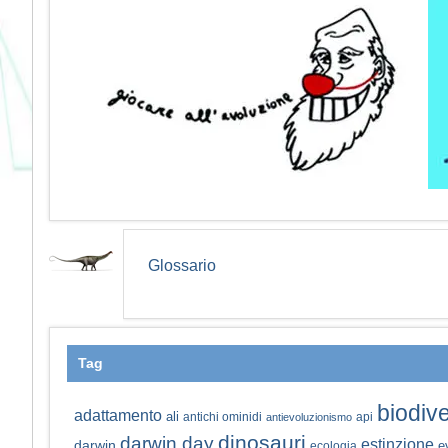
Glossario
Tag
biodive
adattamento
ali
antichi ominidi
api
antievoluzionismo
dinosauri
darwin day
estinzione
darwin
e
ecologia