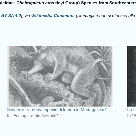
aleidae:
Cheirogaleus crossleyi
Group) Species from Southeaster
 BY-SA 4.0
], via
Wikimedia Commons
(l’immagine non si riferisce a
Scoperte tre nuove specie di lemuri in Madagascar!
La b
In "Ecologia e biodiversità"
In "