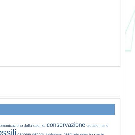
conservazione
omunicazione della scienza
creazionismo
ossili
genoma
genomi
insetti
ibridazione
interazioni tra specie