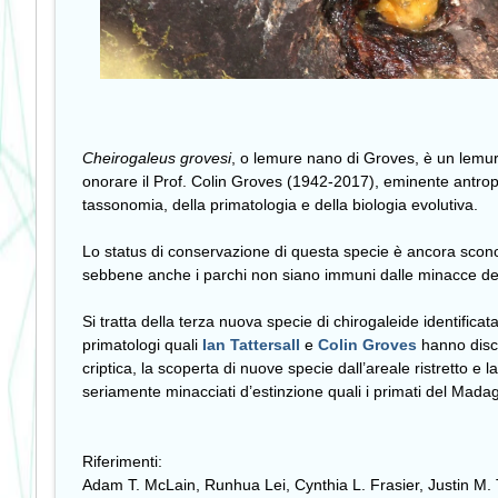
Cheirogaleus grovesi
, o lemure nano di Groves, è un lemure
onorare il Prof. Colin Groves (1942-2017), eminente antropo
tassonomia, della primatologia e della biologia evolutiva.
Lo status di conservazione di questa specie è ancora sconos
sebbene anche i parchi non siano immuni dalle minacce de
Si tratta della terza nuova specie di chirogaleide identific
primatologi quali
Ian Tattersall
e
Colin Groves
hanno discu
criptica, la scoperta di nuove specie dall’areale ristretto
seriamente minacciati d’estinzione quali i primati del Mada
Riferimenti:
Adam T. McLain, Runhua Lei, Cynthia L. Frasier, Justin M. 