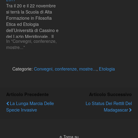
Tra il 20 e il 22 novembre
si terrà la Scuola di Alta
Formazione in Filosofia
Etica ed Etologia
dell’Università di Cassino e
del Lazio Meridionale,. Il
In "Convegni, conferenze,
titolo di questa edizione è
mostre..."
"Il comportamento motore
dell'evoluzione". Le
iscrizioni saranno aperte
fino al 19 novembre 2017
Categorie:
Convegni, conferenze, mostre...
,
Etologia
Articolo Precedente
Articolo Successivo
La Lunga Marcia Delle
Lo Status Dei Rettili Del
Specie Invasive
Madagascar
Torna su