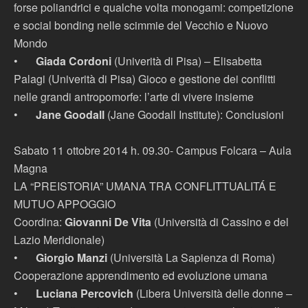
forse poliandrici e qualche volta monogami: competizione
e social bonding nelle scimmie del Vecchio e Nuovo
Mondo
•
Giada Cordoni
(Univerità di Pisa) – Elisabetta
Palagi (Univerità di Pisa) Gioco e gestione dei conflitti
nelle grandi antropomorfe: l’arte di vivere insieme
•
Jane Goodall
(Jane Goodall Institute): Conclusioni
Sabato 11 ottobre 2014 h. 09.30- Campus Folcara – Aula
Magna
LA “PREISTORIA” UMANA TRA CONFLITTUALITÁ E
MUTUO APPOGGIO
Coordina:
Giovanni De Vita
(Università di Cassino e del
Lazio Meridionale)
•
Giorgio Manzi
(Università La Sapienza di Roma)
Cooperazione apprendimento ed evoluzione umana
•
Luciana Percovich
(Libera Università delle donne –