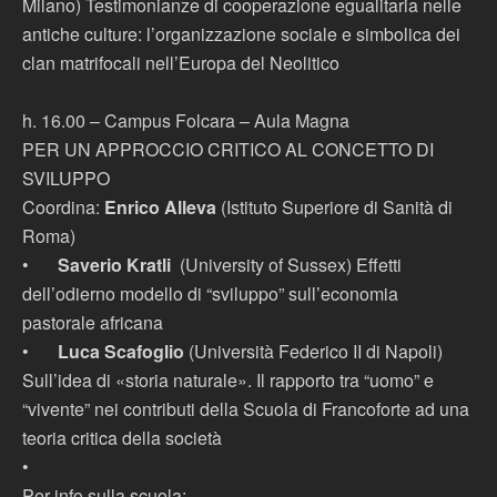
Milano) Testimonianze di cooperazione egualitaria nelle
antiche culture: l’organizzazione sociale e simbolica dei
clan matrifocali nell’Europa del Neolitico
h. 16.00 – Campus Folcara – Aula Magna
PER UN APPROCCIO CRITICO AL CONCETTO DI
SVILUPPO
Coordina:
Enrico Alleva
(Istituto Superiore di Sanità di
Roma)
•
Saverio Kratli
(University of Sussex) Effetti
dell’odierno modello di “sviluppo” sull’economia
pastorale africana
•
Luca Scafoglio
(Università Federico II di Napoli)
Sull’idea di «storia naturale». Il rapporto tra “uomo” e
“vivente” nei contributi della Scuola di Francoforte ad una
teoria critica della società
•
Per info sulla scuola: