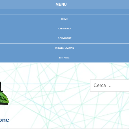
MENU
HOME
CHI SIAMO
COPYRIGHT
PRESENTAZIONE
SITI AMICI
ione