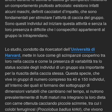
un comportamento piuttosto articolato: esistono infatti
alcuni maschi, definiti cacciatori d’impatto, che sono
fondamentali per stimolare l’attività di caccia del gruppo.
Sono questi individui ad iniziare questa attività e senza la
loro presenza è difficile che i conspecifici appartenenti al
gruppo la intraprendano.
Lo studio, condotto da ricercatori dell’
Università di
Harvard
, mette in luce come gli scimpanzé cooperino tra
loro nella caccia e come la presenza di variabilità tra lo
status sociale degli individui di un gruppo sia importante
per la riuscita della caccia stessa. Questa specie, che
vive in gruppi di numero compreso tra 40 e 150 individui,
all’interno dei quali si formano dei sottogruppi di
dimensioni variabili che cambiano nel tempo, si nutrono
prevalentemente di frutti maturi ma integrano la loro dieta
con carne ottenuta cacciando piccole scimmie, tra cui i
colobi ferruginosi (
Procolobus badius kirkii
), che vivono