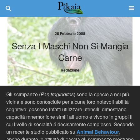
26 Febbraio 2008
Senza I Maschi Non Si Mangia
Carne
Redazione
Gli scimpanzè (
Pan troglodites
) sono la specie a noi più
vicina e sono conosciute per alcune loro notevoli abilità
cognitive: possono infatti utilizzare utensili, dimostrano
capacità mnemoniche simili all’uomo e vivono in gruppi il
cui livello di socialità é decisamente complesso. Secondo
un recente studio pubblicato su
Animal Behaviour
,
anche durante le attività di caccia gli scimpanzé mostrano