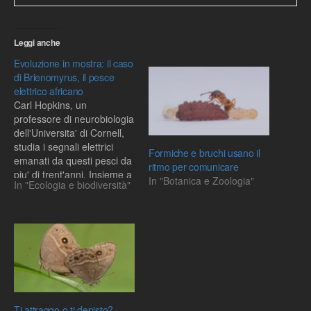
Leggi anche
Evoluzione in mostra: il caso
di Brienomyrus, il pesce
elettrico africano
Carl Hopkins, un
professore di neurobiologia
dell'Universita' di Cornell,
studia i segnali elettrici
Formiche e bruchi usano il
emanati da questi pesci da
ritmo per comunicare
piu' di trent'anni. Insieme a
In "Botanica e Zoologia"
In "Ecologia e biodiversità"
Matt Arnegard, ricercatore
nel suo laboratorio,
Hopkins ha pubblicato un
articolo sul Journal of
Experimental Biology,
avendo scoperto un
fenomeno davvero
interessante. Studiando
banchi di mormiridi nel…
Ti attraggo o ti depisto?