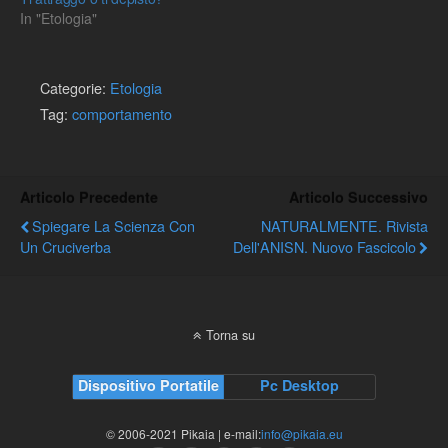
In "Etologia"
Categorie:
Etologia
Tag:
comportamento
Articolo Precedente
Articolo Successivo
Spiegare La Scienza Con
NATURALMENTE. Rivista
Un Cruciverba
Dell'ANISN. Nuovo Fascicolo
Torna su
Dispositivo Portatile
Pc Desktop
© 2006-2021 Pikaia | e-mail:
info@pikaia.eu