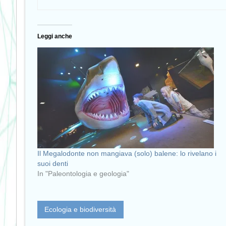
Leggi anche
Il Megalodonte non mangiava (solo) balene: lo rivelano i
suoi denti
In "Paleontologia e geologia"
Ecologia e biodiversità