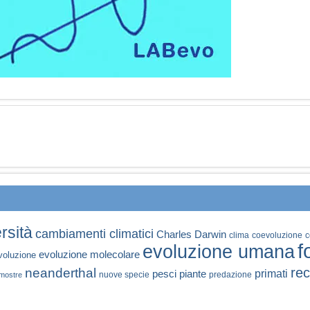
rsità
cambiamenti climatici
Charles Darwin
clima
coevoluzione
c
f
evoluzione umana
evoluzione molecolare
voluzione
rec
neanderthal
primati
pesci
piante
nuove specie
predazione
mostre