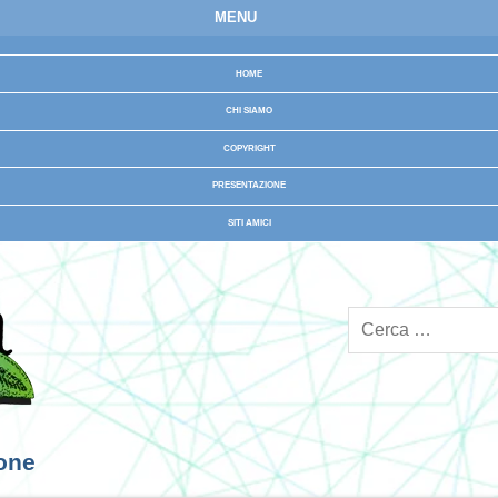
MENU
HOME
CHI SIAMO
COPYRIGHT
PRESENTAZIONE
SITI AMICI
ione