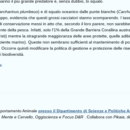
arino il più grande predatore è, senza dubbio, lo squalo.
archarinus plumbeus
) e di squalo oceanico dalle punte bianche (
Carch
uppo, evidenzia che questi grossi cacciatori stanno scomparendo. I tas
di di conservazione messi in atto che, secondo il loro parere, non sarebb
e della pesca. Infatti, solo l'1% della Grande Barriera Corallina austra
uristi) mentre la stragrande maggioranza delle aree protette, quelle adib
mbiente marino). Queste non sembrano sufficienti al mantenimento di po
Occorre quindi modificare la politica di gestione e protezione delle rise
biodiversità.
y
.
omportamento Animale
presso il Dipartimento di Scienze e Politiche A
,
Mente e Cervello
,
Oggiscienza
e
Focus D&R
. Collabora con
Pikaia
, d