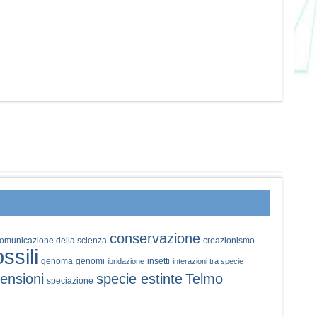
conservazione
omunicazione della scienza
creazionismo
ossili
genoma
genomi
insetti
ibridazione
interazioni tra specie
ensioni
specie estinte
Telmo
speciazione