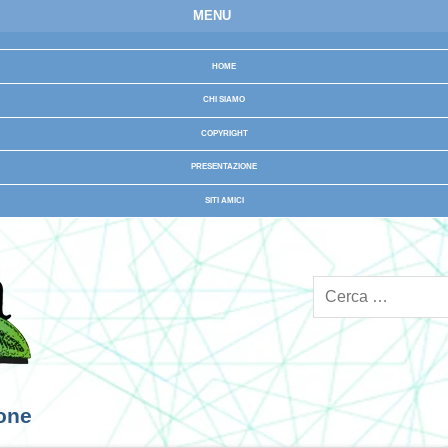
MENU
HOME
CHI SIAMO
COPYRIGHT
PRESENTAZIONE
SITI AMICI
ione