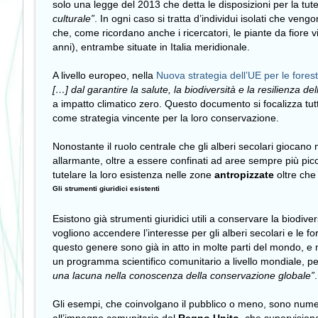
solo una legge del 2013 che detta le disposizioni per la tut
culturale”
. In ogni caso si tratta d’individui isolati che ve
che, come ricordano anche i ricercatori, le piante da fiore 
anni), entrambe situate in Italia meridionale.
A livello europeo, nella
Nuova strategia dell’UE per le forest
[…] dal garantire la salute, la biodiversità e la resilienza d
a impatto climatico zero. Questo documento si focalizza tu
come strategia vincente per la loro conservazione.
Nonostante il ruolo centrale che gli alberi secolari giocan
allarmante, oltre a essere confinati ad aree sempre più pic
tutelare la loro esistenza nelle zone
antropizzate
oltre che 
Gli strumenti giuridici esistenti
Esistono già strumenti giuridici utili a conservare la biodiver
vogliono accendere l’interesse per gli alberi secolari e le f
questo genere sono già in atto in molte parti del mondo, e mol
un
programma scientifico comunitario a livello mondiale, per
una lacuna nella conoscenza della conservazione globale”
.
Gli esempi, che coinvolgano il pubblico o meno, sono nume