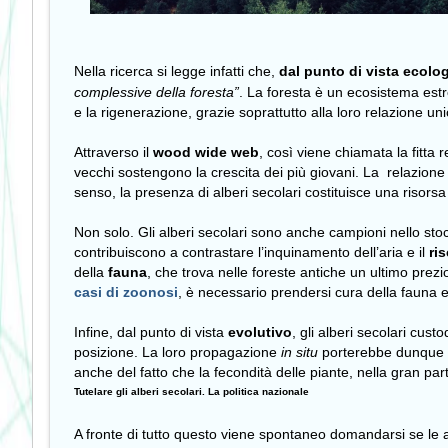
Nella ricerca si legge infatti che,
dal punto di vista ecolo
complessive della foresta”
. La foresta è un ecosistema est
e la rigenerazione, grazie soprattutto alla loro relazione un
Attraverso il
wood wide web
, così viene chiamata la fitta 
vecchi sostengono la crescita dei più giovani.
La relazione 
senso, la presenza di alberi secolari costituisce una risor
Non solo. Gli alberi secolari sono anche campioni nello st
contribuiscono a contrastare l’inquinamento dell’aria e il
ri
della
fauna
, che trova nelle foreste antiche un ultimo pre
casi di zoonosi
, è necessario prendersi cura della fauna e
Infine, dal punto di vista
evolutivo
, gli alberi secolari cus
posizione. La loro propagazione
in situ
porterebbe dunque b
anche del fatto che la fecondità delle piante, nella gran par
Tutelare gli alberi secolari. La politica nazionale
A fronte di tutto questo viene spontaneo domandarsi se le an