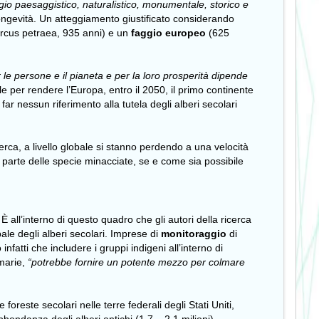
regio paesaggistico, naturalistico, monumentale, storico e
e longevità. Un atteggiamento giustificato considerando
cus petraea, 935 anni) e un
faggio europeo
(625
 le persone e il pianeta e per la loro prosperità dipende
le per rendere l’Europa, entro il 2050, il primo continente
 far nessun riferimento alla tutela degli alberi secolari
icerca, a livello globale si stanno perdendo a una velocità
parte delle specie minacciate, se e come sia possibile
 È all’interno di questo quadro che gli autori della ricerca
bale degli alberi secolari. Imprese di
monitoraggio
di
nfatti che includere i gruppi indigeni all’interno di
imarie,
“potrebbe fornire un
potente mezzo per colmare
 foreste secolari nelle terre federali degli Stati Uniti,