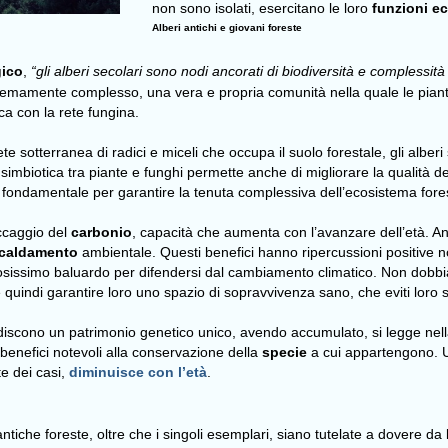
non sono isolati, esercitano le loro
funzioni e
Alberi antichi e giovani foreste
gico
,
“gli alberi secolari sono nodi ancorati di biodiversità e complessi
remamente complesso, una vera e propria comunità nella quale le piant
ica con la rete fungina.
rete sotterranea di radici e miceli che occupa il suolo forestale, gli albe
simbiotica tra piante e funghi permette anche di migliorare la qualità del
sa fondamentale per garantire la tenuta complessiva dell’ecosistema for
occaggio del
carbonio
, capacità che aumenta con l’avanzare dell’età. An
scaldamento
ambientale. Questi benefici hanno ripercussioni positive n
ziosissimo baluardo per difendersi dal cambiamento climatico. Non dobb
 quindi garantire loro uno spazio di sopravvivenza sano, che eviti loro s
todiscono un patrimonio genetico unico, avendo accumulato, si legge nell
enefici notevoli alla conservazione della
specie
a cui appartengono. U
te dei casi,
diminuisce con l’età
.
tiche foreste, oltre che i singoli esemplari, siano tutelate a dovere da