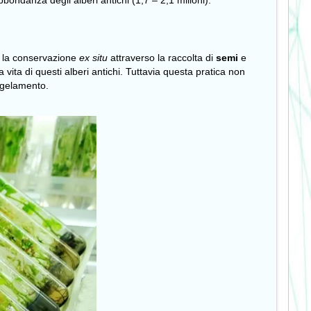
ondanza degli alberi antichi (1,7 – 2,1 milioni).
ia la conservazione
ex situ
attraverso la
raccolta di
semi
e
ta di questi alberi antichi. Tuttavia questa pratica non
ongelamento.