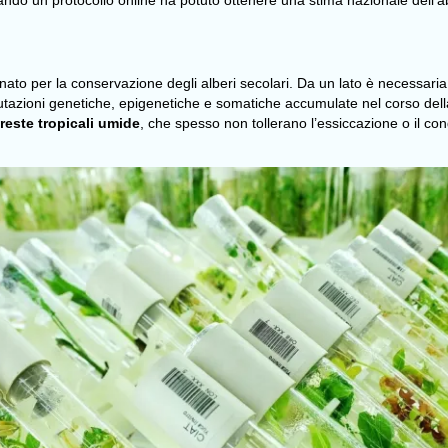
ando un protocollo online ha potuto ottenere una stima nazionale dell’abb
nato per la conservazione degli alberi secolari. Da un lato è necessar
zioni genetiche, epigenetiche e somatiche accumulate nel corso della vi
reste tropicali umide
, che spesso non tollerano l’essiccazione o il c