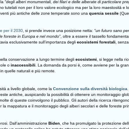
ela
“degli alberi monumentali, dei filari e delle alberate di particolare p
ngono tutelati non per il loro valore ecologico ma per la loro maestosità 
viventi più antiche delle zone temperate sono una
quercia sessile
(Quer
e per il 2030
, si prende invece una posizione netta:
“un futuro sano per
elle foreste in Europa e nel mondo”
, oltre a essere il tassello fondamenta
ttavia esclusivamente sull’importanza degli
ecosistemi forestali
, senza
o nella conservazione a lungo termine degli
ecosistemi
, si legge nella r
cole o
inaccessibili
. La domanda da porsi è, come avviene per la gran 
in quelle naturali e più remote.
sità a livello globale, come la
Convenzione sulla diversità biologica
.
oreste antiche, auspicando la possibilità di ottenere un monitoraggio glo
te di queste coinvolgono il pubblico. Gli autori della ricerca ritengono i
 la mappatura e il monitoraggio degli alberi secolari e delle foreste pr
rosi. Dall’amministrazione
Biden
, che ha
promulgato la
protezione delle