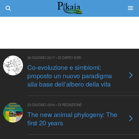
Tag › Alberi Filogenetici
26 GIUGNO 2017 • DI DARIO IORI
Co-evoluzione e simbiomi:
proposto un nuovo paradigma
alla base dell’albero della vita
23 GIUGNO 2016 • DI REDAZIONE
The new animal phylogeny: The
first 20 years