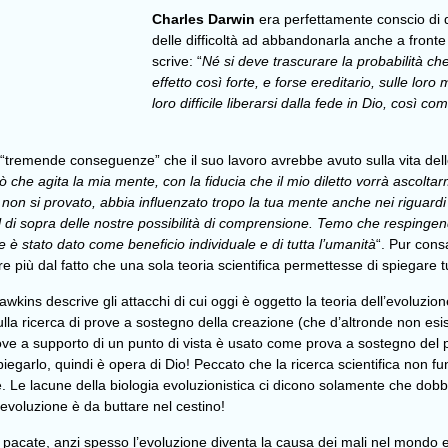
Charles Darwin
era perfettamente conscio di q
delle difficoltà ad abbandonarla anche a fronte
scrive: “
Né si deve trascurare la probabilità ch
effetto così forte, e forse ereditario, sulle l
loro difficile liberarsi dalla fede in Dio, così c
le “tremende conseguenze” che il suo lavoro avrebbe avuto sulla vita del
che agita la mia mente, con la fiducia che il mio diletto vorrà ascoltar
e non si provato, abbia influenzato tropo la tua mente anche nei riguard
i sopra delle nostre possibilità di comprensione. Temo che respingendo 
he è stato dato come beneficio individuale e di tutta l’umanità
“. Pur cons
e più dal fatto che una sola teoria scientifica permettesse di spiegare tu
awkins descrive gli attacchi di cui oggi è oggetto la teoria dell’evoluzio
ulla ricerca di prove a sostegno della creazione (che d’altronde non esi
e a supporto di un punto di vista è usato come prova a sostegno del pun
piegarlo, quindi è opera di Dio! Peccato che la ricerca scientifica non 
ove. Le lacune della biologia evoluzionistica ci dicono solamente che d
’evoluzione è da buttare nel cestino!
pacate, anzi spesso l’evoluzione diventa la causa dei mali nel mondo e gl