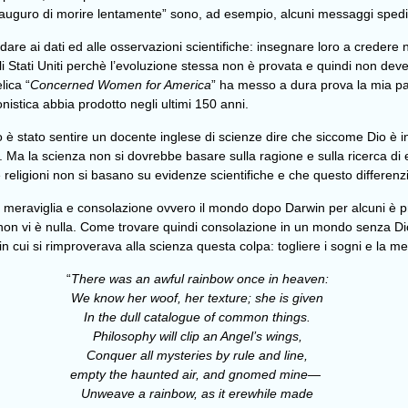
 “Ti auguro di morire lentamente” sono, ad esempio, alcuni messaggi spedi
dare ai dati ed alle osservazioni scientifiche: insegnare loro a credere 
gli Stati Uniti perchè l’evoluzione stessa non è provata e quindi non d
lica “
Concerned Women for America
” ha messo a dura prova la mia pa
nistica abbia prodotto negli ultimi 150 anni.
stato sentire un docente inglese di scienze dire che siccome Dio è infall
. Ma la scienza non si dovrebbe basare sulla ragione e sulla ricerca di 
e religioni non si basano su evidenze scientifiche e che questo differenzi
i meraviglia e consolazione ovvero il mondo dopo Darwin per alcuni è priv
non vi è nulla. Come trovare quindi consolazione in un mondo senza D
in cui si rimproverava alla scienza questa colpa: togliere i sogni e la me
“
There was an awful rainbow once in heaven:
We know her woof, her texture; she is given
In the dull catalogue of common things.
Philosophy will clip an Angel’s wings,
Conquer all mysteries by rule and line,
empty the haunted air, and gnomed mine—
Unweave a rainbow, as it erewhile made