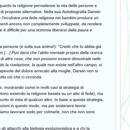
uanto la religione pervadesse la vita delle persone e
 di proposte alternative. Nella sua
Autobiografia
Darwin
e l’inculcare una fede religiosa nei bambini produca un
oro menti ancora non completamente sviluppate, da rendere
ome è difficile per una scimmia liberarsi dalla paura e
le persone (e sulla sua anima!): “
Credo che tu abbia già
mi […] Può darsi che l’abito mentale proprio della ricerca
i di altre cose, che non possono essere dimostrate nello
la rivelazione, la quale non esiste nell’altro campo, si
apevole del dolore arrecato alla moglie, Darwin non si
tto ciò che ci circonda.
ne, mostrando come in molti casi la strategia di
stono essendo la religione basata su un atto di fede), ma
to di vista di qualcun altro. In base a questa strategia,
funzioni in questo modo, ma per sostenere teorie
obbiamo lavorare sodo per colmarle, non che non sono
i attacchi alla biologia evoluzionistica e a chi la