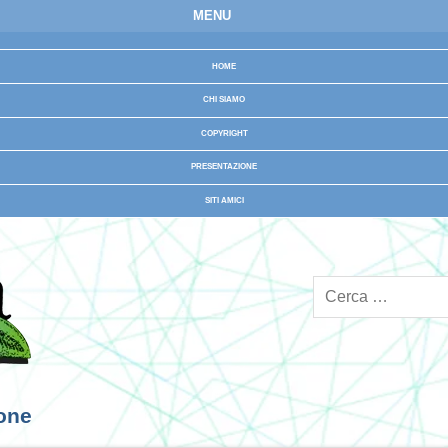
MENU
HOME
CHI SIAMO
COPYRIGHT
PRESENTAZIONE
SITI AMICI
ione