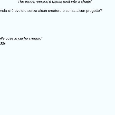
The tender-person’d Lamia melt into a shade
“.
conda si è evoluto senza alcun creatore e senza alcun progetto?
lle cose in cui ho creduto
”
859.