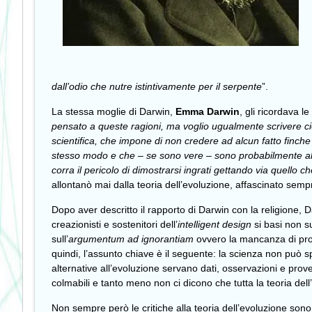
dall’odio che nutre istintivamente per il serpente
”.
La stessa moglie di Darwin,
Emma Darwin
, gli ricordava 
pensato a queste ragioni, ma voglio ugualmente scrivere ciò 
scientifica, che impone di non credere ad alcun fatto finch
stesso modo e che – se sono vere – sono probabilmente al d
corra il pericolo di dimostrarsi ingrati gettando via quello c
allontanò mai dalla teoria dell’evoluzione, affascinato sempr
Dopo aver descritto il rapporto di Darwin con la religione, D
creazionisti e sostenitori dell’
intelligent design
si basi non s
sull’
argumentum ad ignorantiam
ovvero la mancanza di prov
quindi, l’assunto chiave è il seguente: la scienza non può s
alternative all’evoluzione servano dati, osservazioni e pr
colmabili e tanto meno non ci dicono che tutta la teoria dell
Non sempre però le critiche alla teoria dell’evoluzione sono 