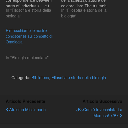
correspondence between
della scienza), autore del
parts of individuals …e i
celebre libro The triumph
In "Filosofia e storia della
In "Filosofia e storia della
titoli: -Homologies in
of the Darwinian Method
biologia"
biologia"
phylogenetic analyses –
tradotto anche in italiano
concept and tests -
dalla Feltrinelli, propone le
Homology and ontogeny:
sue riflessioni sul concetto
Rinfreschiamo le nostre
Pattern and process in
di omologia Questo e’
conoscenze sul concetto di
comparative
l’abstract: Michael T.
Omologia
developmental biology -
Ghiselin. Homology as a
Vertebrate head
relation of…
development:
In "Biologia molecolare"
Segmentation, novelties,
and homology -Genes and
homology…
Categorie:
Biblioteca
,
Filosofia e storia della biologia
Articolo Precedente
Articolo Successivo
Ateismo Missionario
<b>Com'è Invecchiata La
Medusa! </b>