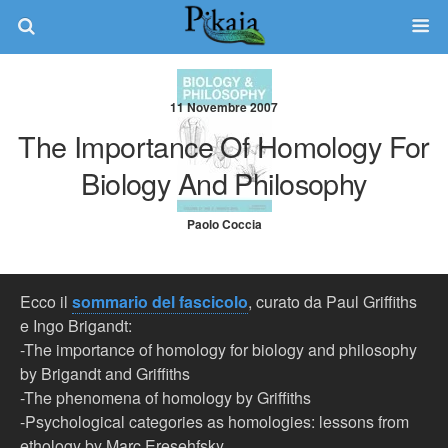
11 Novembre 2007
The Importance Of Homology For
Biology And Philosophy
Paolo Coccia
Ecco il
sommario del fascicolo
, curato da Paul Griffiths
e Ingo Brigandt:
-The importance of homology for biology and philosophy
by Brigandt and Griffiths
-The phenomena of homology by Griffiths
-Psychological categories as homologies: lessons from
ethology by Marc Eresehfsky