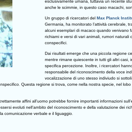
esclusivamente umana, tuttavia un recente stu
anche le scimmie, in questo caso macachi, sono i
Un gruppo di ricercatori del
Max Planck Instit
Germania, ha monitorato l’attività cerebrale, tr
alcuni esemplari di macaco quando venivano fat
richiami e versi di vari animali, rumori natural
conspecifici.
Dai risultati emerge che una piccola regione cer
mentre rimane quiescente in tutti gli altri casi,
specifica percezione. Inoltre, i ricercatori ha
responsabile del riconoscimento della voce indiv
vocalizzazione di uno stesso indiviudo si sottoli
specifico. Questa regione si trova, come nella nostra specie, nel lobo 
rettamente affini all’uomo potrebbe fornire importanti informazioni sull’e
essersi evoluti nell’ambito del riconoscimento e della valutazione dei rich
la comunicazione verbale e il liguaggio.