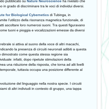
ido pubblicato su
Nature Neuroscience
ha rivelato che
n grado di discriminare tra le voci di individui diversi.
ute for Biological Cybernetics
di Tubinga, in
amite l’utilizzo della risonanza magnetica funzionale, di
ti ascoltare loro numerosi suoni. Tra questi figuravano
i come tuoni e pioggia e vocalizzazioni emesse da diversi
ebrale si attiva al suono della voce di altri macachi,
 indicando la presenza di circuiti neuronali adibiti a questa
nno dimostrato come questa stessa regione sia
iduale: infatti, dopo ripetute stimolazioni della
nea una riduzione della risposta, che torna ad alti livelli
temporale, tuttavia occupa una posizione differente al
voluzione del linguaggio nella nostra specie. I circuiti
iami di altri indiviudi in contesto di gruppo, una tappa