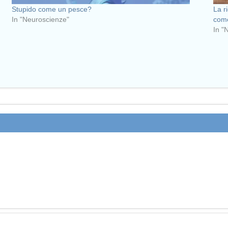
Stupido come un pesce?
La r
In "Neuroscienze"
come
In "