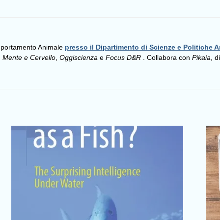
omportamento Animale
presso il Dipartimento di Scienze e Politiche A
,
Mente e Cervello
,
Oggiscienza
e
Focus D&R
. Collabora con
Pikaia
, d