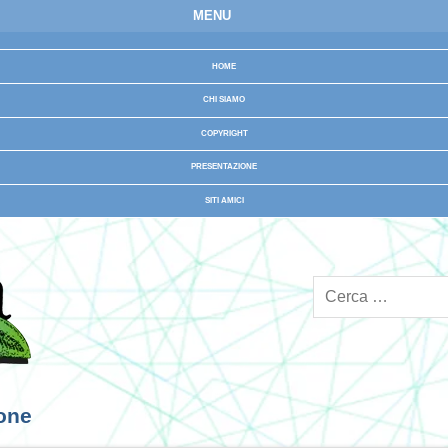
MENU
HOME
CHI SIAMO
COPYRIGHT
PRESENTAZIONE
SITI AMICI
ione