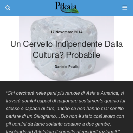
17 Novembre 2014
Un Cervello Indipendente Dalla
Cultura? Probabile
Daniele Paulis
“
Chi cercherà nelle parti più remote di Asia e America, vi
troverà uomini capaci di ragionare acutamente quanto lui
stesso è capace di fare, anche se non hanno mai sentito
parlare di un Sillogismo…Dio non è stato così avaro con
gli uomini da farne soltanto creature a due gambe,
lasciando ad Aristotele il compito di renderli razionali.
”