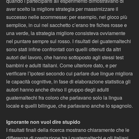
quando i partecipanti all’esperimento dimostravano di
aver scelto la migliore strategia per massimizzare il
successo nelle scommesse: per esempio, nel gioco più
semplice, in cui nel sacchetto c’erano tre fiches rosse e
una verde, la strategia migliore consisteva ovviamente
nel puntare sempre sul rosso. I risultati dei guatemaltechi
sono stati infine confrontati con quelli ottenuti da altri
autori del lavoro, che hanno sottoposto agli stessi test
bambini e adulti italiani. Come ulteriore dato, e per
verificare l’ipotesi secondo cui parlare due lingue migliora
le capacità cognitive, in fase di elaborazione statistica gli
autori hanno anche diviso il gruppo degli adulti
guatemaltechi fra coloro che parlavano solo la lingua
locale e quelli bilingue, che parlavano anche lo spagnolo.
Ignorante non vuol dire stupido
I risultati finali della ricerca mostrano chiaramente che le
differenze di prestazione tra i guatemaltechi e gli italiani