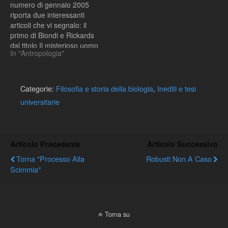
numero di gennaio 2005
riporta due interessanti
articoli che vi segnalo: il
primo di Biondi e Rickards
dal titolo Il misterioso uomo
In "Antropologia"
di Flores (pp. 10-18) che
sollecita un ripensamento
radicale delle nostre origini.
Il secondo, non vi sembri
Categorie:
Filosofia e storia della biologia
,
Inediti e tesi
strano ma si occupa di
universitarie
Alessandro…
Articolo Precedente
Articolo Successivo
Torna "Processo Alla
Robusti Non A Caso
Scimmia"
Torna su