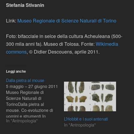
Stefania Stivanin
Link:
Museo Regionale di Scienze Naturali di Torino
Foto: bifacciale in selce della cultura Acheuleana (500-
300 mila anni fa). Museo di Tolosa. Fonte:
Wikimedia
commons
, © Didier Descouens, aprile 2011.
Leggi anche
Dalla pietra al mouse
5 maggio – 27 giugno 2011
Museo Regionale di
Scienze Naturali di
TorinoDalla pietra al
mouse. Co-evoluzione di
uomini e strumenti In
L’Hobbit e i suoi antenati
In "Antropologia"
occasione della “Settimana
In "Antropologia"
della Scienza 2011”,