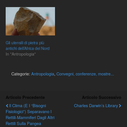
promossa dal Ministero
dell’Istruzione,
dell’Università e della
Ricerca, il MRSN propone
“Dalla pietra al mouse. Co-
evoluzione di uomini e
strumenti”, mostra
antropologica…
Gli utensili di pietra più
antichi dell’Africa del Nord
In "Antropologia"
Categorie:
Antropologia
,
Convegni, conferenze, mostre...
Articolo Precedente
Articolo Successivo
Il Clima (e I “bisogni
Charles Darwin’s Library
Fisiologici”) Separavano I
Rettili-Mammiferi Dagli Altri
Rettili Sulla Pangea