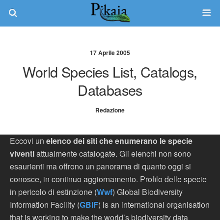
17 Aprile 2005
World Species List, Catalogs,
Databases
Redazione
Eccovi un
elenco dei siti che enumerano le specie
viventi
attualmente catalogate. Gli elenchi non sono
esaurienti ma offrono un panorama di quanto oggi si
conosce, in continuo aggiornamento. Profilo delle specie
in pericolo di estinzione (
Wwf
) Global Biodiversity
Information Facility (
GBIF
) is an international organisation
that is working to make the world’s biodiversity data