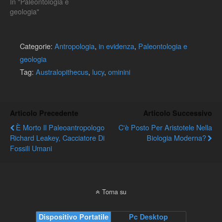
In "Paleontologia e
geologia"
Categorie:
Antropologia
,
in evidenza
,
Paleontologia e
geologia
Tag:
Australopithecus
,
lucy
,
ominini
Articolo Precedente
Articolo Successivo
È Morto Il Paleoantropologo
C'è Posto Per Aristotele Nella
Richard Leakey, Cacciatore Di
Biologia Moderna?
Fossili Umani
Torna su
Dispositivo Portatile
Pc Desktop