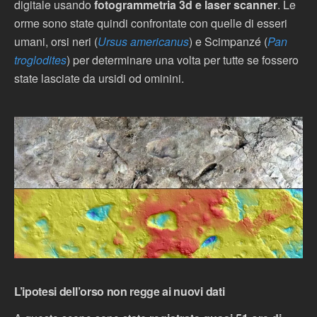
digitale usando
fotogrammetria 3d e laser scanner
. Le
orme sono state quindi confrontate con quelle di esseri
umani, orsi neri (
Ursus americanus
) e Scimpanzé (
Pan
troglodites
) per determinare una volta per tutte se fossero
state lasciate da ursidi od ominini.
L’ipotesi dell’orso non regge ai nuovi dati