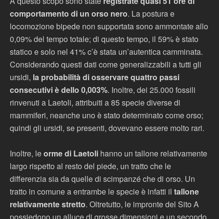
A questo scopo sono state
registrate quasi 51 ore di
comportamento di un orso nero
. La postura e
locomozione bipede non supportata sono ammontate allo
0,09% del tempo totale; di questo tempo, il 59% è stato
statico e solo nel 41% c’è stata un’autentica camminata.
Considerando questi dati come generalizzabili a tutti gli
ursidi,
la probabilità di osservare quattro passi
consecutivi è dello 0,003%
. Inoltre, dei 25.000 fossili
rinvenuti a Laetoli, attribuiti a 85 specie diverse di
mammiferi, neanche uno è stato determinato come orso;
quindi gli ursidi, se presenti, dovevano essere molto rari.
Inoltre, le
orme di Laetoli
hanno un tallone relativamente
largo rispetto al resto del piede, un tratto che le
differenzia sia da quelle di scimpanzé che di orso. Un
tratto in comune a entrambe le specie è infatti il
tallone
relativamente stretto
. Oltretutto, le impronte del Sito A
possiedono un alluce di grosse dimensioni e un secondo