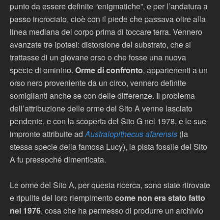
punto da essere definite “enigmatiche”, e per l’andatura a
passo incrociato, cioè con il piede che passava oltre alla
linea mediana del corpo prima di toccare terra. Vennero
avanzate tre ipotesi: distorsione del substrato, che si
trattasse di un giovane orso o che fosse una nuova
specie di ominino.
Orme di confronto
, appartenenti a un
orso nero proveniente da un circo, vennero definite
somiglianti anche se con delle differenze. Il problema
dell’attribuzione delle orme del Sito A venne lasciato
pendente, e con la scoperta del Sito G nel 1978, e le sue
impronte attribuite ad
Australopithecus afarensis
(la
stessa specie della famosa Lucy), la pista fossile del Sito
A fu pressoché dimenticata.
Le orme del Sito A, per questa ricerca, sono state ritrovate
e ripulite del loro riempimento
come non era stato fatto
nel 1976
, cosa che ha permesso di produrre un archivio