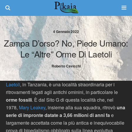
4 Gennaio 2022
Zampa D’orso? No, Piede Umano:
Le “altre” Orme Di Laetoli
Roberto Cavicchi
Laetoli
, in Tanzania, è una località straordinaria per i
ritrovamenti legati agli antichi ominini, in particolare le
orme fossili
. È dal Sito G di questa località che, nel
1978,
Mary Leakey
, insieme alla sua squadra, ritrovò
una
serie di impronte datate a 3,66 milioni di anni fa
e
largamente accettata come la più antica e inequivocabile
prova di bipedalismo obbligato sulla linea evolutiva