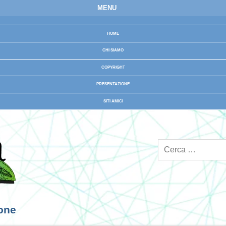
MENU
HOME
CHI SIAMO
COPYRIGHT
PRESENTAZIONE
SITI AMICI
ione