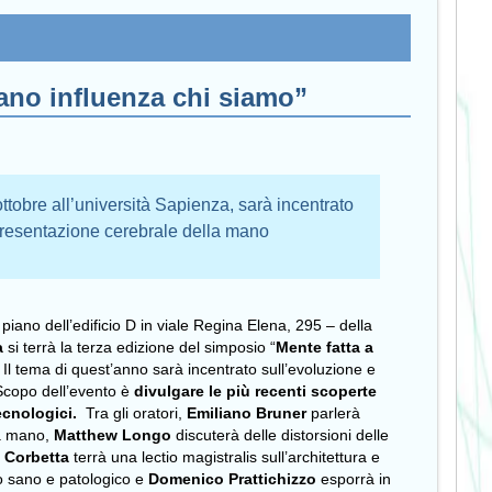
ano influenza chi siamo”
 ottobre all’università Sapienza, sarà incentrato
ppresentazione cerebrale della mano
 piano dell’edificio D in viale Regina Elena, 295 – della
a
si terrà la terza edizione del simposio “
Mente fatta a
. Il tema di quest’anno sarà incentrato sull’evoluzione e
Scopo dell’evento è
divulgare le più recenti scoperte
tecnologici.
Tra gli oratori,
Emiliano Bruner
parlerà
la mano,
Matthew Longo
discuterà delle distorsioni delle
 Corbetta
terrà una lectio magistralis sull’architettura e
lo sano e patologico e
Domenico Prattichizzo
esporrà in