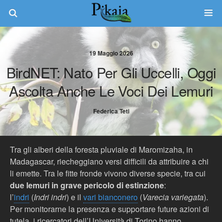
19 Maggio 2026
BirdNET: Nato Per Gli Uccelli, Oggi
Ascolta Anche Le Voci Dei Lemuri
Federica Teti
Tra gli alberi della foresta pluviale di Maromizaha, in
Madagascar, riecheggiano versi difficili da attribuire a chi
li emette. Tra le fitte fronde vivono diverse specie, tra cui
due lemuri in grave pericolo di estinzione
:
l’
indri
(
Indri indri
) e il
vari bianconero
(
Varecia variegata
).
Per monitorarne la presenza e supportare future azioni di
tutela, i ricercatori dell’Università di Torino hanno