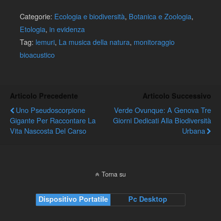
Categorie:
Ecologia e biodiversità
,
Botanica e Zoologia
,
Etologia
,
in evidenza
Tag:
lemuri
,
La musica della natura
,
monitoraggio
bioacustico
Articolo Precedente
Articolo Successivo
Uno Pseudoscorpione
Verde Ovunque: A Genova Tre
Gigante Per Raccontare La
Giorni Dedicati Alla Biodiversità
Vita Nascosta Del Carso
Urbana
Torna su
Dispositivo Portatile
Pc Desktop