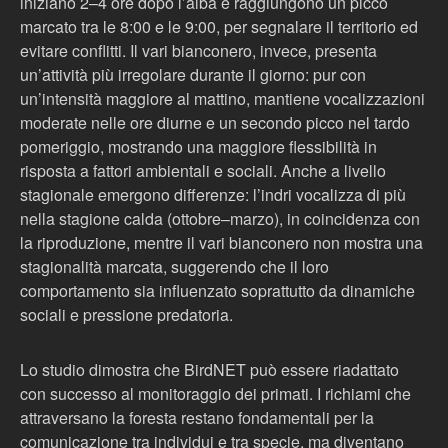
iniziano 2–4 ore dopo l’alba e raggiungono un picco
marcato tra le 8:00 e le 9:00, per segnalare il territorio ed
evitare conflitti. Il vari bianconero, invece, presenta
un’attività più irregolare durante il giorno: pur con
un’intensità maggiore al mattino, mantiene vocalizzazioni
moderate nelle ore diurne e un secondo picco nel tardo
pomeriggio, mostrando una maggiore flessibilità in
risposta a fattori ambientali e sociali. Anche a livello
stagionale emergono differenze: l’indri vocalizza di più
nella stagione calda (ottobre–marzo), in coincidenza con
la riproduzione, mentre il vari bianconero non mostra una
stagionalità marcata, suggerendo che il loro
comportamento sia influenzato soprattutto da dinamiche
sociali e pressione predatoria.
Lo studio dimostra che BirdNET può essere riadattato
con successo al monitoraggio dei primati. I richiami che
attraversano la foresta restano fondamentali per la
comunicazione tra individui e tra specie, ma diventano