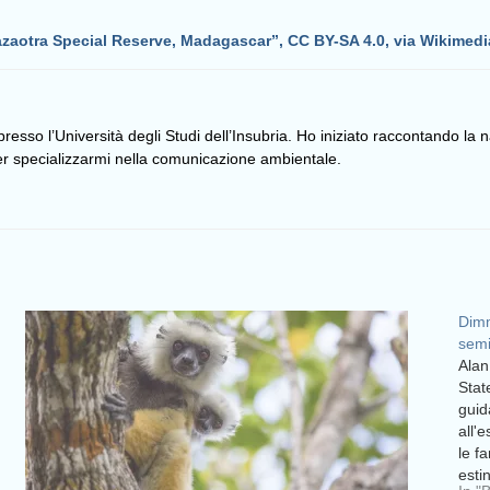
azaotra Special Reserve, Madagascar”, CC BY-SA 4.0, via Wikime
resso l’Università degli Studi dell’Insubria. Ho iniziato raccontando la 
er specializzarmi nella comunicazione ambientale.
Dimm
semi
Alan
Stat
guid
all'
le f
esti