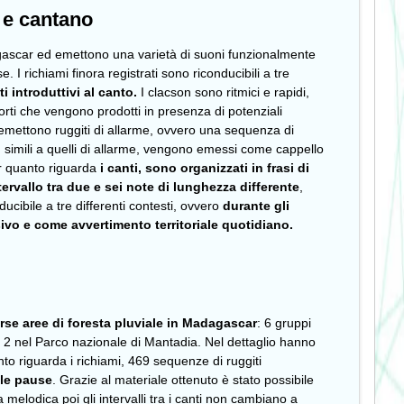
o e cantano
dagascar ed emettono una varietà di suoni funzionalmente
 I richiami finora registrati sono riconducibili a tre
ti introduttivi al canto.
I clacson sono ritmici e rapidi,
orti che vengono prodotti in presenza di potenziali
ce emettono ruggiti di allarme, ovvero una sequenza di
ivi, simili a quelli di allarme, vengono emessi come cappello
r quanto riguarda
i canti, sono organizzati in frasi di
rvallo tra due e sei note di lunghezza differente
,
cibile a tre differenti contesti, ovvero
durante gli
isivo e come avvertimento territoriale quotidiano.
rse aree di foresta pluviale in Madagascar
: 6 gruppi
 e 2 nel Parco nazionale di Mantadia. Nel dettaglio hanno
nto riguarda i richiami, 469 sequenze di ruggiti
lle pause
. Grazie al materiale ottenuto è stato possibile
ura melodica poi gli intervalli tra i canti non cambiano a