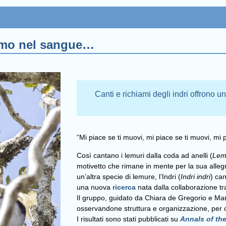
itmo nel sangue…
Canti e richiami degli indri offrono u
“Mi piace se ti muovi, mi piace se ti muovi, m
Così cantano i lemuri dalla coda ad anelli (
Lem
motivetto che rimane in mente per la sua allegr
un’altra specie di lemure, l’Indri (
Indri indri
) ca
una nuova
ricerca
nata dalla collaborazione tra
Il gruppo, guidato da Chiara de Gregorio e Mar
osservandone struttura e organizzazione, per c
I risultati sono stati pubblicati su
Annals of th