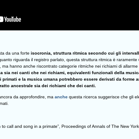
ta da una forte
isocronia, struttura ritmica secondo cui gli interv
quanto riguarda il registro parlato, questa struttura ritmica è raramente 
ri, ma hanno anche riscontrato categorie ritmiche nei richiami di allarme
a sia nei canti che nei richiami, equivalenti funzionali della music
i primati e la musica umana potrebbero essere derivati da forme an
atto ancestrale sia dei richiami che dei canti.
 ancora da approfondire, ma
anche
questa ricerca suggerisce che gli 
mati.
on to call and song in a primate”, Proceedings of Annals of The New Yo