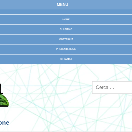
MENU
HOME
CHI SIAMO
COPYRIGHT
PRESENTAZIONE
SITI AMICI
ione