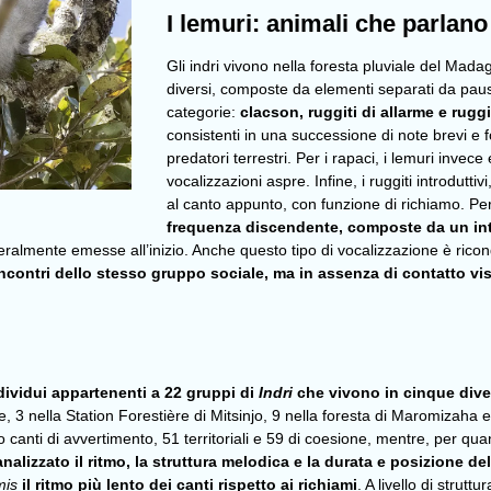
I lemuri: animali che parlan
Gli indri vivono nella foresta pluviale del Ma
diversi, composte da elementi separati da pause.
categorie:
clacson, ruggiti di allarme e ruggi
consistenti in una successione di note brevi e f
predatori terrestri. Per i rapaci, i lemuri inve
vocalizzazioni aspre. Infine, i ruggiti introdutt
al canto appunto, con funzione di richiamo. Pe
frequenza discendente, composte da un inte
mente emesse all’inizio. Anche questo tipo di vocalizzazione è ricondu
te incontri dello stesso gruppo sociale, ma in assenza di contatto v
dividui appartenenti a 22 gruppi di
Indri
che vivono in cinque dive
e, 3 nella Station Forestière di Mitsinjo, 9 nella foresta di Maromizaha
no canti di avvertimento, 51 territoriali e 59 di coesione, mentre, per qua
alizzato il ritmo, la struttura melodica e la durata e posizione de
mis
il ritmo più lento dei canti rispetto ai richiami
. A livello di strutt