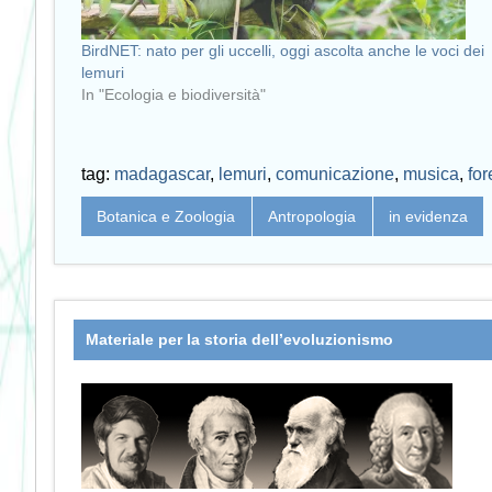
BirdNET: nato per gli uccelli, oggi ascolta anche le voci dei
lemuri
In "Ecologia e biodiversità"
tag:
madagascar
,
lemuri
,
comunicazione
,
musica
,
for
Botanica e Zoologia
Antropologia
in evidenza
Materiale per la storia dell’evoluzionismo