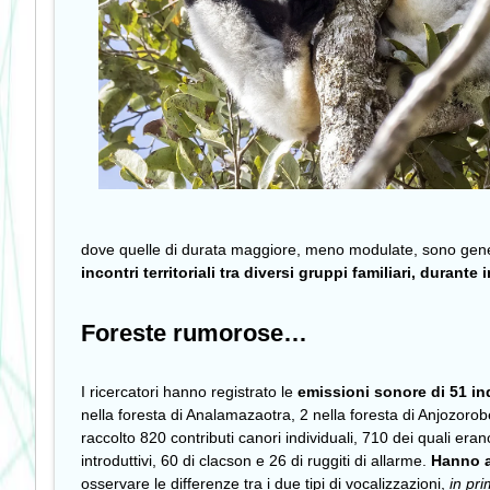
dove quelle di durata maggiore, meno modulate, sono general
incontri territoriali tra diversi gruppi familiari, duran
Foreste rumorose…
I ricercatori hanno registrato le
emissioni sonore di 51 in
nella foresta di Analamazaotra, 2 nella foresta di Anjozorob
raccolto 820 contributi canori individuali, 710 dei quali era
introduttivi, 60 di clacson e 26 di ruggiti di allarme.
Hanno an
osservare le differenze tra i due tipi di vocalizzazioni,
in pri