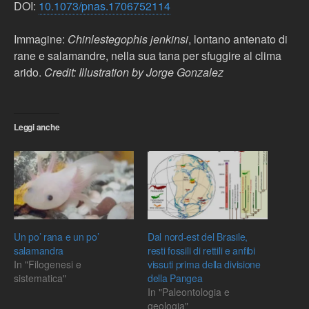
DOI:
10.1073/pnas.1706752114
Immagine:
Chinlestegophis jenkinsi
, lontano antenato di
rane e salamandre, nella sua tana per sfuggire al clima
arido.
Credit: Illustration by Jorge Gonzalez
Leggi anche
Un po’ rana e un po’
Dal nord-est del Brasile,
salamandra
resti fossili di rettili e anfibi
In "Filogenesi e
vissuti prima della divisione
sistematica"
della Pangea
In "Paleontologia e
geologia"