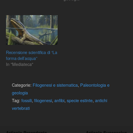
Recensione scientifica di “La
forma dell’acqua”
In "Mediateca"
Categorie:
Filogenesi e sistematica
,
Paleontologia e
geologia
Tag:
fossili
,
filogenesi
,
anfibi
,
specie estinte
,
antichi
vertebrati
Articolo Precedente
Articolo Successivo