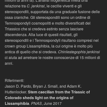
milioni di anni fa). L’analisi filogenetica rivela una
relazione tra
C. jenkinsi
, le cecilie viventi e gli
stereospondili, supportata da una graduale fusione delle
ossa craniche. Gli stereospondili sono un ordine di
Temnospondyli cosmopoliti e molto diversificati del
Triassico che si credeva estinto senza lasciare
discendenza. Alla luce di questi risultati, gli
stereospondili e i Temnospondyli risultano compresi nel
crown group Lissamphibia, la cui origine è molto più
antica di quello che si credeva.
Chinlestegophis jenkinsi
ci aiuta ad arretrare le nostre conoscenze di 15 milioni di
anni.
Riferimenti:
Jason D. Pardo, Bryan J. Small, and Adam K.
Huttenlocker.
Stem caecilian from the Triassic of
Colorado sheds light on the origins of
Lissamphibia
.
PNAS
, June 2017