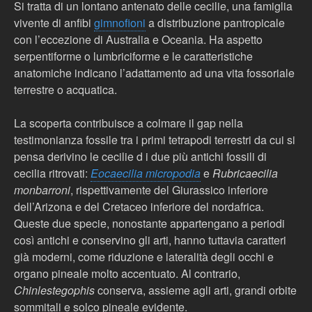
Si tratta di un lontano antenato delle cecilie, una famiglia
vivente di anfibi
gimnofioni
a distribuzione pantropicale
con l’eccezione di Australia e Oceania. Ha aspetto
serpentiforme o lumbriciforme e le caratteristiche
anatomiche indicano l’adattamento ad una vita fossoriale
terrestre o acquatica.
La scoperta contribuisce a colmare il gap nella
testimonianza fossile tra i primi tetrapodi terrestri da cui si
pensa derivino le cecilie d i due più antichi fossili di
cecilia ritrovati:
Eocaecilia micropodia
e
Rubricaecilia
monbarroni
, rispettivamente del Giurassico inferiore
dell’Arizona e del Cretaceo inferiore del nordafrica.
Queste due specie, nonostante appartengano a periodi
così antichi e conservino gli arti, hanno tuttavia caratteri
già moderni, come riduzione e lateralità degli occhi e
organo pineale molto accentuato. Al contrario,
Chinlestegophis
conserva, assieme agli arti, grandi orbite
sommitali e solco pineale evidente.