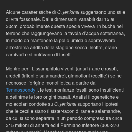
Alcune caratteristiche di
C. jenkinsi
suggerisono uno stile
di vita fossoriale. Dalle dimensioni variabili dai 15 ai
30cm, probabilmente questa specie viveva in buche nel
terreno che raggiungevano la tavola d’acqua sotterranea,
in modo da mantenere la pelle umida e sopravvivere
all’estrema aridità della stagione secca. Inoltre, erano
carnivori e si nutrivano di insetti.
Mentre per i Lissamphibia viventi (anuri (rane e rospi),
urodeli (tritoni e salamandre), gimnofioni (cecilie)) se ne
riconosce l’origine monofiletica a partire dai
Temnospondyli
, le testimonianze fossili sono insufficienti
a definirne le loro origini basali. Analisi filogenetiche e
molecolari condotte su
C. jenkinsi
supportano l’ipotesi
che le cecilie siano il sister-taxon di rane e salamandre,
da cui si sono separate in un periodo compreso tra circa
315 milioni di anni fa ed il Permiano inferiore (300-270