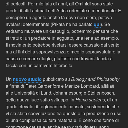
di pericoli. Per migliaia di anni, gli Ominidi sono state
prede di altri animali nell’Africa orientale e meridionale. E
percepire un agente anche là dove non c’era, poteva
rivelarsi determinante (Pikaia ne ha parlato
qui
). Se
vediamo muovere un cespuglio, potremmo pensare che
si tratti di un predatore in agguato, una iena ad esempio.
Il movimento potrebbe rivelarsi essere causato dal vento,
ma ai fini della sopravvivenza è meglio sopravvalutare la
causa e cercare rifugio, piuttosto che trovarsi faccia a
faccia con un carnivoro inferocito.
Un
nuovo studio
pubblicato su
Biology and Philosophy
a firma di Peter Gardenfors e Marlize Lombard, affiliati
alle Università di Lund, Johannesburg e Stellenbosch,
getta nuova luce sullo sviluppo, in
Homo
sapiens
, di un
grado elevato di ragionamento causale, sostenendo che
vi sia stata coevoluzione fra questo e la produzione e uso
di una complessa cultura materiale. È certo che forme di
cognizione causale, anche se in gradi diversi, sono