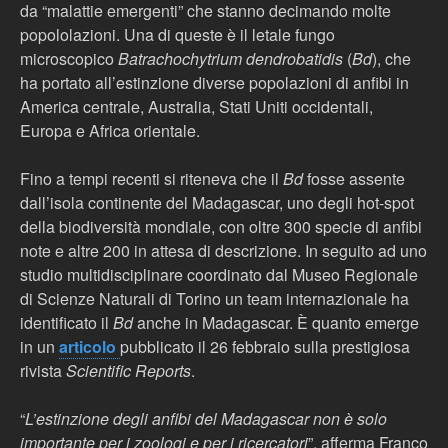
da “malattie emergenti” che stanno decimando molte
popololazioni. Una di queste è il letale fungo
microscopico
Batrachochytrium dendrobatidis
(
Bd
), che
ha portato all’estinzione diverse popolazioni di anfibi in
America centrale, Australia, Stati Uniti occidentali,
Europa e Africa orientale.
Fino a tempi recenti si riteneva che il
Bd
fosse assente
dall’isola continente del Madagascar, uno degli hot-spot
della biodiversità mondiale, con oltre 300 specie di anfibi
note e altre 200 in attesa di descrizione. In seguito ad uno
studio multidisciplinare coordinato dal Museo Regionale
di Scienze Naturali di Torino un team internazionale ha
identificato il
Bd
anche in Madagascar. È quanto emerge
in un
articolo
pubblicato il 26 febbraio sulla prestigiosa
rivista
Scientific Reports
.
“
L’estinzione degli anfibi del Madagascar non è solo
importante per i zoologi e per i ricercatori
”, afferma Franco