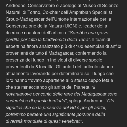
Andreone, Conservatore e Zoologo al Museo di Scienze
Naturali di Torino, Co-chair dell’Amphibian Specialist
Group-Madagascar dell’Unione Internazionale per la
Conservazione della Natura (UICN) e, leader della
ricerca e coautore dell’articolo. “
Sarebbe una grave
perdita per tutta la biodiversità della Terra
”. Il team di
esperti ha finora analizzato più di 4100 esemplari di anfibi
provenienti da tutto il Madagascar, confermando la
presenza del fungo in individui di diverse specie
provenienti da 5 località. Gli autori dell’articolo stanno
attualmente lavorando per determinare se il fungo che
loro hanno trovato appartiene allo stesso ceppo letale
che sta minacciando gli anfibi del Pianeta. “
Il
novantanove per cento delle rane del Madagascar sono
endemiche di questo territorio
”, spiega Andreone. “
Ciò
significa che se la presenza del Bd è per gli anfibi,
potremmo perdere una significante porzione della
diversità mondiale di questi vertebrati
”.