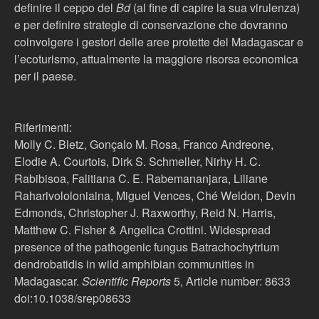
definire il ceppo del
Bd
(al fine di capire la sua virulenza)
e per definire strategie di conservazione che dovranno
coinvolgere i gestori delle aree protette del Madagascar e
l’ecoturismo, attualmente la maggiore risorsa economica
per il paese.
Riferimenti:
Molly C. Bletz, Gonçalo M. Rosa, Franco Andreone,
Elodie A. Courtois, Dirk S. Schmeller, Nirhy H. C.
Rabibisoa, Falitiana C. E. Rabemananjara, Liliane
Raharivololoniaina, Miguel Vences, Ché Weldon, Devin
Edmonds, Christopher J. Raxworthy, Reid N. Harris,
Matthew C. Fisher & Angelica Crottini. Widespread
presence of the pathogenic fungus Batrachochytrium
dendrobatidis in wild amphibian communities in
Madagascar.
Scientific Reports
5, Article number: 8633
doi:10.1038/srep08633