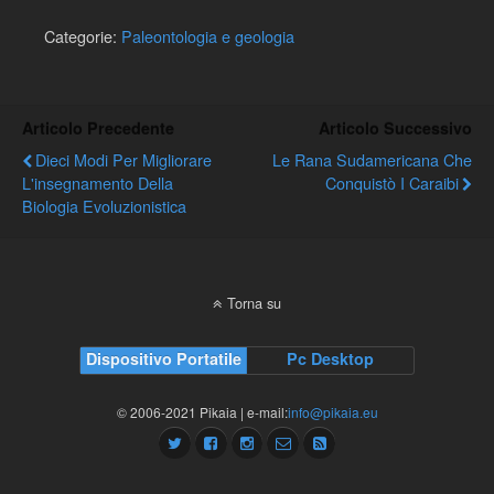
Categorie:
Paleontologia e geologia
Articolo Precedente
Articolo Successivo
Dieci Modi Per Migliorare
Le Rana Sudamericana Che
L'insegnamento Della
Conquistò I Caraibi
Biologia Evoluzionistica
Torna su
Dispositivo Portatile
Pc Desktop
© 2006-2021 Pikaia | e-mail:
info@pikaia.eu