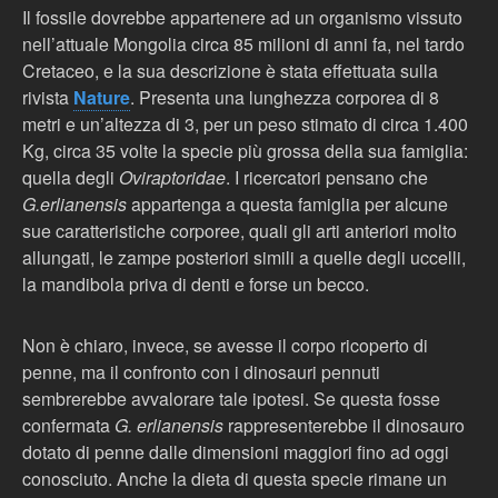
Il fossile dovrebbe appartenere ad un organismo vissuto
nell’attuale Mongolia circa 85 milioni di anni fa, nel tardo
Cretaceo, e la sua descrizione è stata effettuata sulla
rivista
Nature
. Presenta una lunghezza corporea di 8
metri e un’altezza di 3, per un peso stimato di circa 1.400
Kg, circa 35 volte la specie più grossa della sua famiglia:
quella degli
Oviraptoridae
. I ricercatori pensano che
G.erlianensis
appartenga a questa famiglia per alcune
sue caratteristiche corporee, quali gli arti anteriori molto
allungati, le zampe posteriori simili a quelle degli uccelli,
la mandibola priva di denti e forse un becco.
Non è chiaro, invece, se avesse il corpo ricoperto di
penne, ma il confronto con i dinosauri pennuti
sembrerebbe avvalorare tale ipotesi. Se questa fosse
confermata
G. erlianensis
rappresenterebbe il dinosauro
dotato di penne dalle dimensioni maggiori fino ad oggi
conosciuto. Anche la dieta di questa specie rimane un