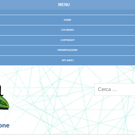
MENU
HOME
CHI SIAMO
COPYRIGHT
PRESENTAZIONE
SITI AMICI
ione