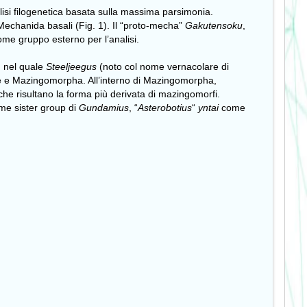
lisi filogenetica basata sulla massima parsimonia.
i Mechanida basali (Fig. 1). Il “proto-mecha”
Gakutensoku
,
me gruppo esterno per l’analisi.
, nel quale
Steeljeegus
(noto col nome vernacolare di
ae e Mazingomorpha. All’interno di Mazingomorpha,
 che risultano la forma più derivata di mazingomorfi.
me sister group di
Gundamius
, “
Asterobotius
“
yntai
come