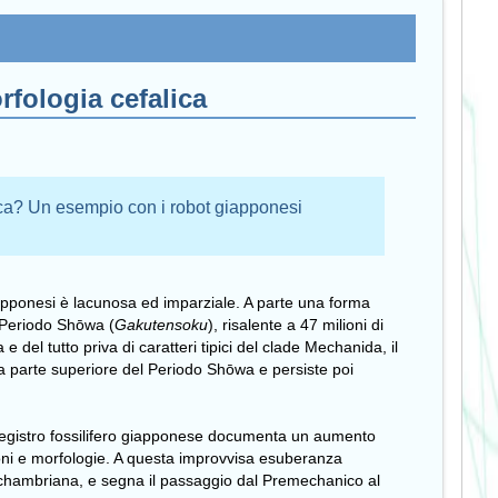
rfologia cefalica
ica? Un esempio con i robot giapponesi
apponesi è lacunosa ed imparziale. A parte una forma
l Periodo Shōwa (
Gakutensoku
), risalente a 47 milioni di
e del tutto priva di caratteri tipici del clade Mechanida, il
la parte superiore del Periodo Shōwa e persiste poi
l registro fossilifero giapponese documenta un aumento
sioni e morfologie. A questa improvvisa esuberanza
chambriana
, e segna il passaggio dal Premechanico al