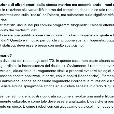
uzione di alberi creati dalla stessa matrice ma assemblando i rami
n relazione alla variabilità interna del campione di dati, e se tale robu
rmazione sulla “realtà” dell’albero, ma solamente sulla significatività del
dati.
 statistici inclusi nei più comuni programmi filogenetici: l’albero otte
enuto dai medesimi dati.
ete una pubblicazione che include un albero filogenetico: quale è la ro
i? Questo è il motivo per cui chi vi propone scenari filogenetici bizzarr
t statistici, deve essere preso con molto scetticismo.
enario?
iversità dei robot negli anni ’70. In questo caso, non esiste alcuna spiega
uardia sulla inconsistenza del risultato). Ovviamente, i robot non evo
ani, alcuni dei quali vagamente simili a processi evolutivi biologici, 
ssono essere analizzati, in parte, con le analisi filogenetiche). Elemen
ggi darwiniane, anche se possono vagamente ricordare le mutazioni e il 
n esiste alcuna spiegazione storica ed evolutiva sensata in grado di giust
 per stimolare la vostra curiosità su come si svolge una analisi filogene
mente culturale, e come tale deve essere analizzato. L’idea che si possa
amente un gioco. E come i robot con cui giocavamo da piccoli, non deve 