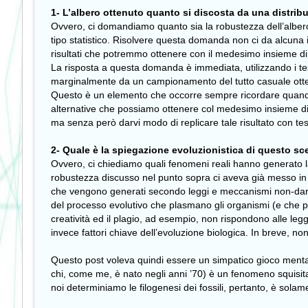
1- L’albero ottenuto quanto si discosta da una distrib
Ovvero, ci domandiamo quanto sia la robustezza dell’albero i
tipo statistico. Risolvere questa domanda non ci da alcuna info
risultati che potremmo ottenere con il medesimo insieme di 
La risposta a questa domanda è immediata, utilizzando i test
marginalmente da un campionamento del tutto casuale ott
Questo è un elemento che occorre sempre ricordare quando av
alternative che possiamo ottenere col medesimo insieme di dat
ma senza però darvi modo di replicare tale risultato con tes
2- Quale è la spiegazione evoluzionistica di questo sc
Ovvero, ci chiediamo quali fenomeni reali hanno generato la d
robustezza discusso nel punto sopra ci aveva già messo in g
che vengono generati secondo leggi e meccanismi non-darwini
del processo evolutivo che plasmano gli organismi (e che po
creatività ed il plagio, ad esempio, non rispondono alle le
invece fattori chiave dell’evoluzione biologica. In breve, no
Questo post voleva quindi essere un simpatico gioco mentale,
chi, come me, è nato negli anni ’70) è un fenomeno squisita
noi determiniamo le filogenesi dei fossili, pertanto, è sol