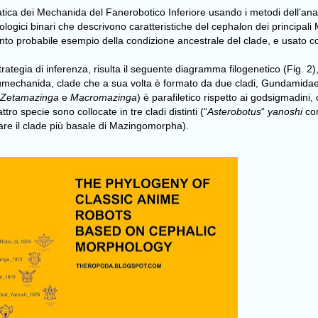
atica dei Mechanida del Fanerobotico Inferiore usando i metodi dell’ana
fologici binari che descrivono caratteristiche del cephalon dei principal
to probabile esempio della condizione ancestrale del clade, e usato co
tegia di inferenza, risulta il seguente diagramma filogenetico (Fig. 2)
 Eumechanida, clade che a sua volta è formato da due cladi, Gundamid
Zetamazinga
e
Macromazinga
) è parafiletico rispetto ai godsigmadini,
attro specie sono collocate in tre cladi distinti (“
Asterobotus
“
yanoshi
co
are il clade più basale di Mazingomorpha).