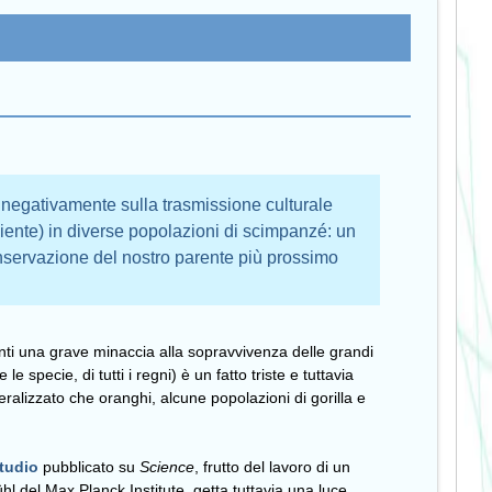
negativamente sulla trasmissione culturale
iente) in diverse popolazioni di scimpanzé: un
onservazione del nostro parente più prossimo
nti una grave minaccia alla sopravvivenza delle grandi
e specie, di tutti i regni) è un fatto triste e tuttavia
ralizzato che oranghi, alcune popolazioni di gorilla e
studio
pubblicato su
Science
, frutto del lavoro di un
hl del Max Planck Institute, getta tuttavia una luce