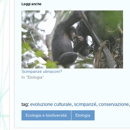
Leggi anche
Scimpanzé ubriaconi?
In "Etologia"
tag:
evoluzione culturale
,
scimpanzé
,
conservazione
Ecologia e biodiversità
Etologia