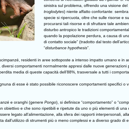
sinistra sul problema, offrendo una visione del
troglodytes
) niente affatto confortante: sembra 
specie si ripercuota, oltre che sulle risorse e s
procurarsi tali risorse e di sfruttare tale ambien
disturbo antropico le tradizioni comportament
quando la popolazione perdura, a causa di una 
di contatto sociale” (tradotto dal testo dell’arti
“
disturbance hypothesis
”.
cimpanzé, residenti in aree sottoposte a intenso impatto umano e in aree 
a 31 diversi comportamenti normalmente appresi dalle nuove generazioni p
perdita media di queste capacità dell’88%, trasversale a tutti i comport
gnuna di esse è stato possibile riconoscere comportamenti specifici o 
mpanzé e oranghi (genere
Pongo
), si definisce “comportamento” o “comp
n obiettivo e che sono ripetibili e ripetute da uno o più elementi di un
sere legato all’alimentazione, alla sfera dei rapporti interpersonali, al
ata dall’utilizzo di strumenti più o meno complessi e a diverso grado di e