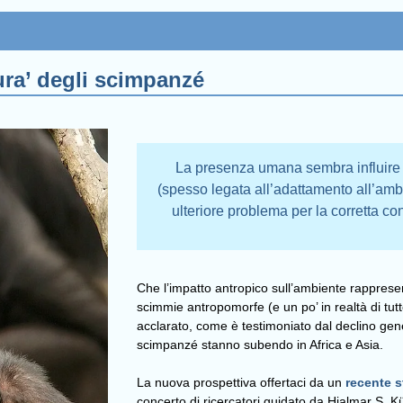
ura’ degli scimpanzé
La presenza umana sembra influire 
(spesso legata all’adattamento all’amb
ulteriore problema per la corretta c
Che l’impatto antropico sull’ambiente rapprese
scimmie antropomorfe (e un po’ in realtà di tutte l
acclarato, come è testimoniato dal declino gene
scimpanzé stanno subendo in Africa e Asia.
La nuova prospettiva offertaci da un
recente 
concerto di ricercatori guidato da Hjalmar S. Kü