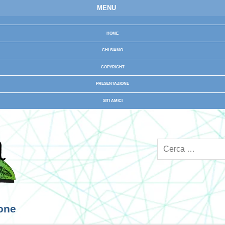
MENU
HOME
CHI SIAMO
COPYRIGHT
PRESENTAZIONE
SITI AMICI
ione