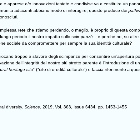
te e apprese e/o innovazioni testate e condivise va a costituire un pano
omunità adiacenti abbiano modo di interagire; questo produce dei
path
conosciuti.
complessa rete che stiamo perdendo, o meglio, è proprio di questa com
l lungo periodo il nostro impatto sullo scimpanzé – e perché no, su altre 
ione sociale da compromettere per sempre la sua identità culturale?
iocano troppo a sfavore degli scimpanzé per consentire un’apertura posi
azione dell’integrità del nostro più stretto parente è l’introduzione di 
tural heritage site
” (“sito di eredità culturale”) e faccia riferimento a qu
l diversity.
Science
, 2019,
Vol. 363, Issue 6434, pp. 1453-1455
s