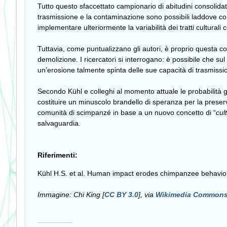
Tutto questo sfaccettato campionario di abitudini consolida
trasmissione e la contaminazione sono possibili laddove c
implementare ulteriormente la variabilità dei tratti culturali 
Tuttavia, come puntualizzano gli autori, è proprio questa 
demolizione. I ricercatori si interrogano: è possibile che su
un’erosione talmente spinta delle sue capacità di trasmiss
Secondo Kühl e colleghi al momento attuale le probabilità g
costituire un minuscolo brandello di speranza per la preserv
comunità di scimpanzé in base a un nuovo concetto di “
cul
salvaguardia.
Riferimenti:
Kühl H.S. et al. Human impact erodes chimpanzee behaviora
Immagine: Chi King [
CC BY 3.0
], via
Wikimedia Common