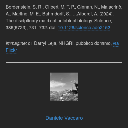
Bordenstein, S. R., Gilbert, M. T. P., Ginnan, N., Malacrinò,
A., Martino, M. E., Bahrndorff, S., …Alberdi, A. (2024).
The disciplinary matrix of holobiont biology. Science,
386(6723), 731–732. doi:
10.1126/science.ado2152
Immagine:
di Darryl Leja, NHGRI, pubblico dominio,
via
Flickr
Daniele Vaccaro