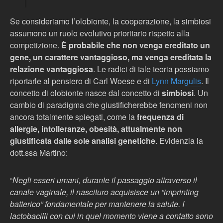
Se consideriamo l’olobionte, la cooperazione, la simbiosi
assumono un ruolo evolutivo prioritario rispetto alla
competizione.
È probabile che non venga ereditato un
gene, un carattere vantaggioso, ma venga ereditata la
relazione vantaggiosa
. Le radici di tale teoria possiamo
riportarle al pensiero di Carl Woese e di
Lynn Margulis
. Il
concetto di olobionte nasce dal concetto di
simbiosi
. Un
cambio di paradigma che giustificherebbe fenomeni non
ancora totalmente spiegati, come la
frequenza di
allergie, intolleranze, obesità, attualmente non
giustificata dalle sole analisi genetiche
. Evidenzia la
dott.ssa Martino:
“
Negli esseri umani, durante il passaggio attraverso il
canale vaginale, il nascituro acquisisce un “imprinting
batterico” fondamentale per mantenere la salute. I
lactobacilli con cui in quel momento viene a contatto sono