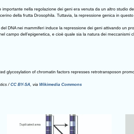
e importante nella regolazione dei geni era venuta da un altro studio d
erino della frutta Drosophila. Tuttavia, la repressione genica in quest
el DNA nei mammiferi induce la repressione dei geni attivando un proces
 nel campo dell’epigenetica, e cioè quale sia la natura dei meccanismi c
ted glycosylation of chromatin factors represses retrotransposon prom
tics /
CC BY-SA
, via
Wikimedia Commons