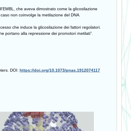
ell’EMBL, che aveva dimostrato come la glicosilazione
o caso non coinvolge la metilazione del DNA.
so che induce la glicosilazione dei fattori regolatori.
he portano alla repressione dei promotori metilati”.
oters. DOI:
https://doi.org/10.1073/pnas.
1912074117