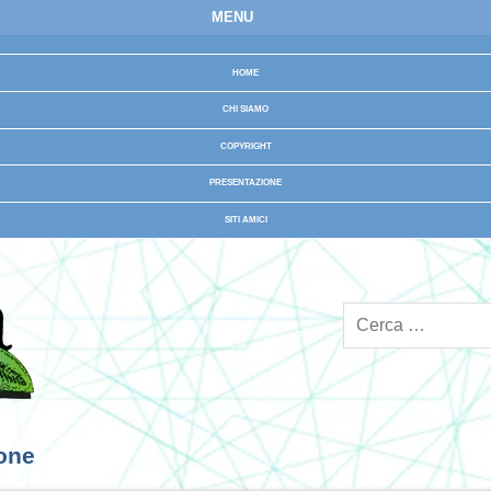
MENU
HOME
CHI SIAMO
COPYRIGHT
PRESENTAZIONE
SITI AMICI
ione