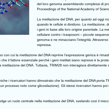
del loro genoma assemblando complessi di protei
Proceedings of the National Academy of Scien
La metilazione del DNA, per quanto ad oggi not
quando le cellule si dividono. La metilazione,
i geni in base alla loro origine parentale. La 
cellulare contro i trasposoni – piccole sequenz
genoma e ne minacciano l’integrità. Attraverso l
repressa.
o con cui la metilazione del DNA reprime l’espressione genica è rimasto
 il fattore essenziale perché i geni metilati siano repressi è la prote
la metilazione del DNA. Tuttavia, TRIM28 non interagisce direttamente 
miche i ricercatori hanno dimostrato che la metilazione del DNA porta T
n processo noto come glicosilazione). Gli stessi ricercatori hanno poi d
e svolge un ruolo centrale nella metilazione del DNA, svelando così il me