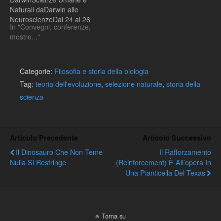
Naturali daDarwin alle
NeuroscienzeDal 24 al 26
In "Convegni, conferenze,
novembre all'Università di
mostre..."
Roma "La Sapienza"A 150
anni dalla teoria
dell’evoluzione per
selezione, il nome di
Categorie:
Filosofia e storia della biologia
Darwin è ancora al centro
Tag:
teoria dell'evoluzione
,
selezione naturale
,
storia della
delle odierne teorizzazioni
scienza
scientifiche e filosofiche. Il
convegno vuole
festeggiare…
Articolo Precedente
Articolo Successivo
Il Dinosauro Che Non Teme
Il Rafforzamento
Nulla Si Restringe
(reinforcement) È All’opera In
Una Pianticella Del Texas
Torna su