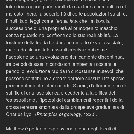
intendeva appoggiare tramite la sua teoria una politica di
mercato libero, la superiorità di certe popolazioni su altre,
l’inutilità di leggi come l’
entail law,
che limitava la
successione di una proprietà al primogenito maschio,
senza riguardo nei confronti delle sue reali abilità. La
torsione della teoria ha dunque un forte risvolto sociale,
malgrado alcune interessanti precisazioni come
l’adesione ad una evoluzione ritmicamente discontinua,
tra periodi di stasi in condizioni ambientali costanti e
periodi di evoluzione rapida in circostanze mutevoli che
possono contribuire a creare barriere sessuali tra specie
precedentemente interfeconde. Siamo, d’altronde, ancora
sul filo di una fase storica precedente alla critica del
‘catastrofismo’, l’ipotesi dei cambiamenti repentini della
crosta terrestre smontata dalla prospettiva gradualista di
Charles Lyell (
Principles of geology
, 1830).
Matthew è pertanto espressione piena degli ideali di