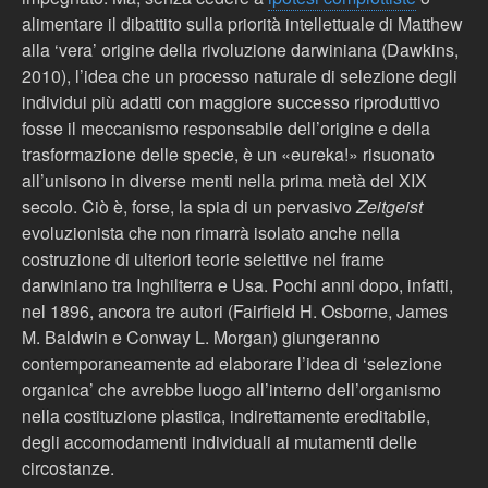
alimentare il dibattito sulla priorità intellettuale di Matthew
alla ‘vera’ origine della rivoluzione darwiniana (Dawkins,
2010), l’idea che un processo naturale di selezione degli
individui più adatti con maggiore successo riproduttivo
fosse il meccanismo responsabile dell’origine e della
trasformazione delle specie, è un «eureka!» risuonato
all’unisono in diverse menti nella prima metà del XIX
secolo. Ciò è, forse, la spia di un pervasivo
Zeitgeist
evoluzionista che non rimarrà isolato anche nella
costruzione di ulteriori teorie selettive nel frame
darwiniano tra Inghilterra e Usa. Pochi anni dopo, infatti,
nel 1896, ancora tre autori (Fairfield H. Osborne, James
M. Baldwin e Conway L. Morgan) giungeranno
contemporaneamente ad elaborare l’idea di ‘selezione
organica’ che avrebbe luogo all’interno dell’organismo
nella costituzione plastica, indirettamente ereditabile,
degli accomodamenti individuali ai mutamenti delle
circostanze.