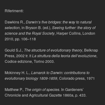
Riferimenti:
Dawkins R.,
Darwin’s five bridges: the way to natural
selection
, in Bryson B. (ed.),
Seeing further: the story of
science and the Royal Society
, Harper Collins, London
2010, pp. 106–118
Gould S.J.,
The structure of evolutionary theory
, Belknap
Press, 2002 tr. it
La struttura della teoria dell’evoluzione
,
Codice edizione, Torino 2003.
Mckinney H. L.,
Lamarck to Darwin: contributions to
evolutionary biology 1809-1859
, Colorado press, 1971
Matthew P.,
The origin of species
. In Gardeners’
Chronicle and Agricultural Gazette 1860a, p. 433.