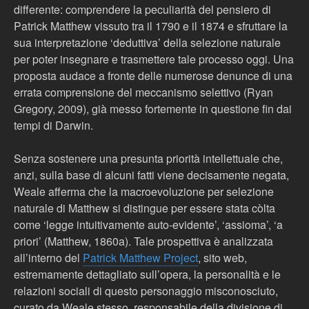
differente: comprendere la peculiarità del pensiero di
Patrick Matthew vissuto tra il 1790 e il 1874 e sfruttare la
sua interpretazione ‘deduttiva’ della selezione naturale
per poter insegnare e trasmettere tale processo oggi. Una
proposta audace a fronte delle numerose denunce di una
errata comprensione del meccanismo selettivo (Ryan
Gregory, 2009), già messo fortemente in questione fin dai
tempi di Darwin.
Senza sostenere una presunta priorità intellettuale che,
anzi, sulla base di alcuni fatti viene decisamente negata,
Weale afferma che la macroevoluzione per selezione
naturale di Matthew si distingue per essere stata còlta
come ‘legge intuitivamente auto-evidente’, ‘assioma’, ‘a
priori’ (Matthew, 1860a). Tale prospettiva è analizzata
all’interno del
Patrick Matthew Project
, sito web,
estremamente dettagliato sull’opera, la personalità e le
relazioni sociali di questo personaggio misconosciuto,
curato da Weale stesso, responsabile della divisione di