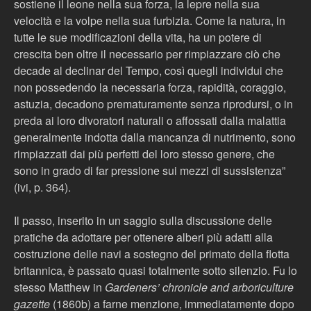
sostiene il leone nella sua forza, la lepre nella sua
velocità e la volpe nella sua furbizia. Come la natura, in
tutte le sue modificazioni della vita, ha un potere di
crescita ben oltre il necessario per rimpiazzare ciò che
decade al declinar del Tempo, così quegli individui che
non possedendo la necessaria forza, rapidità, coraggio,
astuzia, decadono prematuramente senza riprodursi, o in
preda ai loro divoratori naturali o affossati dalla malattia
generalmente indotta dalla mancanza di nutrimento, sono
rimpiazzati dai più perfetti del loro stesso genere, che
sono in grado di far pressione sui mezzi di sussistenza”
(ivi, p. 364).
Il passo, inserito in un saggio sulla discussione delle
pratiche da adottare per ottenere alberi più adatti alla
costruzione delle navi a sostegno del primato della flotta
britannica, è passato quasi totalmente sotto silenzio. Fu lo
stesso Matthew in
Gardeners’ chronicle and arboriculture
gazette
(1860b) a farne menzione, immediatamente dopo