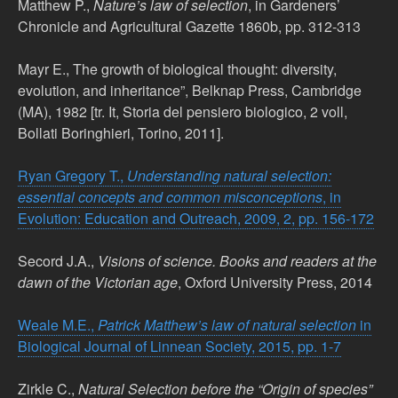
Matthew P.,
Nature’s law of selection
, in Gardeners’
Chronicle and Agricultural Gazette 1860b, pp. 312-313
Mayr E., The growth of biological thought: diversity,
evolution, and inheritance”, Belknap Press, Cambridge
(MA), 1982 [tr. It, Storia del pensiero biologico, 2 voll,
Bollati Boringhieri, Torino, 2011].
Ryan Gregory T.,
Understanding natural selection:
essential concepts and common misconceptions
, in
Evolution: Education and Outreach, 2009, 2, pp. 156-172
Secord J.A.,
Visions of science. Books and readers at the
dawn of the Victorian age
, Oxford University Press, 2014
Weale M.E.,
Patrick Matthew’s law of natural selection
in
Biological Journal of Linnean Society, 2015, pp. 1-7
Zirkle C.,
Natural Selection before the “Origin of species”