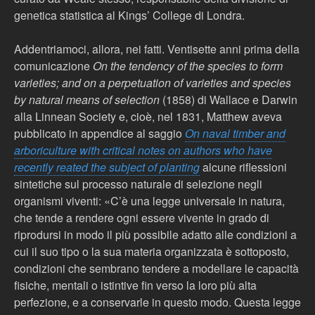
genetica statistica al Kings’ College di Londra.
Addentriamoci, allora, nei fatti. Ventisette anni prima della
comunicazione
On the tendency of the species to form
varieties; and on a perpetuation of varieties and species
by natural means of selection
(1858) di Wallace e Darwin
alla Linnean Society e, cioè, nel 1831, Matthew aveva
pubblicato in appendice al saggio
On naval timber and
arboriculture with critical notes on authors who have
recently reated the subject of planting
alcune riflessioni
sintetiche sul processo naturale di selezione negli
organismi viventi: «C’è una legge universale in natura,
che tende a rendere ogni essere vivente in grado di
riprodursi in modo il più possibile adatto alle condizioni a
cui il suo tipo o la sua materia organizzata è sottoposto,
condizioni che sembrano tendere a modellare le capacità
fisiche, mentali o istintive fin verso la loro più alta
perfezione, e a conservarle in questo modo. Questa legge