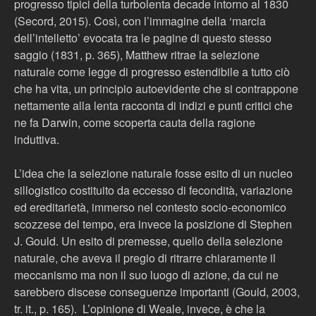
progresso tipici della turbolenta decade intorno al 1830
(Secord, 2015). Così, con l’immagine della ‘marcia
dell’intelletto’ evocata tra le pagine di questo stesso
saggio (1831, p. 365), Matthew ritrae la selezione
naturale come legge di progresso estendibile a tutto ciò
che ha vita, un principio autoevidente che si contrappone
nettamente alla lenta racconta di indizi e punti critici che
ne fa Darwin, come scoperta cauta della ragione
induttiva.
L’idea che la selezione naturale fosse esito di un nucleo
sillogistico costituito da eccesso di fecondità, variazione
ed ereditarietà, immerso nel contesto socio-economico
scozzese del tempo, era invece la posizione di Stephen
J. Gould. Un esito di premesse, quello della selezione
naturale, che aveva il pregio di ritrarre chiaramente il
meccanismo ma non il suo luogo di azione, da cui ne
sarebbero discese conseguenze importanti (Gould, 2003,
tr. it., p. 165). L’opinione di Weale, invece, è che la