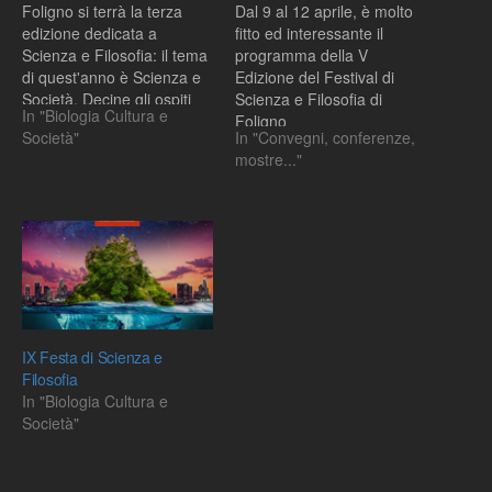
Foligno si terrà la terza
Dal 9 al 12 aprile, è molto
edizione dedicata a
fitto ed interessante il
Scienza e Filosofia: il tema
programma della V
di quest'anno è Scienza e
Edizione del Festival di
Società. Decine gli ospiti
Scienza e Filosofia di
In "Biologia Cultura e
italiani e internazionali
Foligno
Società"
In "Convegni, conferenze,
mostre..."
IX Festa di Scienza e
Filosofia
In "Biologia Cultura e
Società"