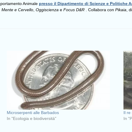
omportamento Animale
presso il Dipartimento di Scienze e Politiche A
,
Mente e Cervello
,
Oggiscienza
e
Focus D&R
. Collabora con
Pikaia
, d
Microserpenti alle Barbados
Il re
In "Ecologia e biodiversità"
In "