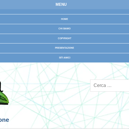
MENU
HOME
CHI SIAMO
COPYRIGHT
PRESENTAZIONE
SITI AMICI
ione