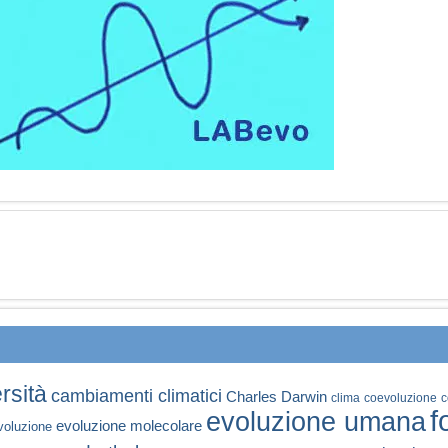
rsità
cambiamenti climatici
Charles Darwin
clima
coevoluzione
c
f
evoluzione umana
evoluzione molecolare
voluzione