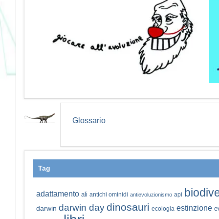
Glossario
Tag
biodive
adattamento
ali
antichi ominidi
api
antievoluzionismo
dinosauri
darwin day
estinzione
darwin
e
ecologia